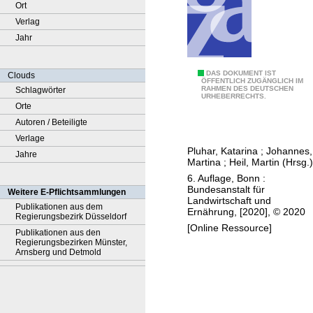
Ort
Verlag
Jahr
E
DAS DOKUMENT IST
Clouds
ÖFFENTLICH ZUGÄNGLICH IM
RAHMEN DES DEUTSCHEN
Schlagwörter
h
URHEBERRECHTS.
Orte
e
Autoren / Beteiligte
-
Verlage
u
Pluhar, Katarina
;
Johannes,
Jahre
n
Martina
;
Heil, Martin (Hrsg.)
d
6. Auflage, Bonn :
E
Bundesanstalt für
Weitere E-Pflichtsammlungen
Landwirtschaft und
r
Publikationen aus dem
Ernährung, [2020], © 2020
Regierungsbezirk Düsseldorf
b
[Online Ressource]
Publikationen aus den
r
Regierungsbezirken Münster,
e
Arnsberg und Detmold
c
h
t