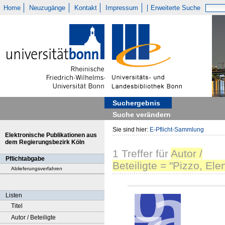
Home
Neuzugänge
Kontakt
Impressum
Erweiterte Suche
Suchergebnis
Suche verändern
Sie sind hier:
E-Pflicht-Sammlung
Elektronische Publikationen aus
dem Regierungsbezirk Köln
1
Treffer
für
Autor /
Pflichtabgabe
Beteiligte = "Pizzo, Ele
Ablieferungsverfahren
Listen
Titel
Autor / Beteiligte