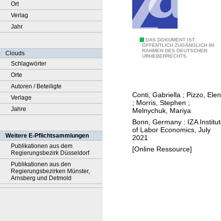
Ort
Verlag
Jahr
T
DAS DOKUMENT IST
ÖFFENTLICH ZUGÄNGLICH IM
RAHMEN DES DEUTSCHEN
h
Clouds
URHEBERRECHTS.
e
Schlagwörter
e
Orte
c
Autoren / Beteiligte
Conti, Gabriella
;
Pizzo, Ele
o
Verlage
;
Morris, Stephen
;
n
Jahre
Melnychuk, Mariya
o
Bonn, Germany : IZA Institu
of Labor Economics, July
m
Weitere E-Pflichtsammlungen
2021
i
Publikationen aus dem
[Online Ressource]
Regierungsbezirk Düsseldorf
c
Publikationen aus den
c
Regierungsbezirken Münster,
o
Arnsberg und Detmold
s
t
s