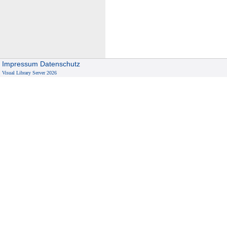
n
U
K
Impressum
Datenschutz
Visual Library Server 2026