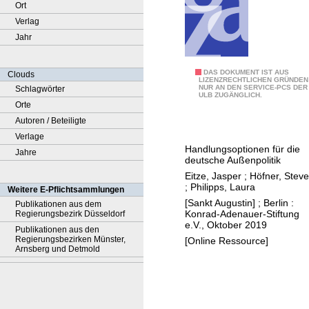
Ort
Verlag
Jahr
W
DAS DOKUMENT IST AUS
Clouds
LIZENZRECHTLICHEN GRÜNDEN
NUR AN DEN SERVICE-PCS DER
Schlagwörter
i
ULB ZUGÄNGLICH.
Orte
e
Autoren / Beteiligte
w
Verlage
e
Handlungsoptionen für die
Jahre
i
deutsche Außenpolitik
t
Eitze, Jasper
;
Höfner, Stev
e
;
Philipps, Laura
Weitere E-Pflichtsammlungen
r
[Sankt Augustin] ; Berlin :
Publikationen aus dem
Konrad-Adenauer-Stiftung
Regierungsbezirk Düsseldorf
m
e.V., Oktober 2019
Publikationen aus den
i
Regierungsbezirken Münster,
[Online Ressource]
t
Arnsberg und Detmold
N
o
r