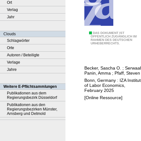
Ort
Verlag
Jahr
R
DAS DOKUMENT IST
Clouds
ÖFFENTLICH ZUGÄNGLICH IM
RAHMEN DES DEUTSCHEN
Schlagwörter
e
URHEBERRECHTS.
Orte
l
Autoren / Beteiligte
i
Verlage
g
Becker, Sascha O.
;
Serwaa
Jahre
i
Panin, Amma
;
Pfaff, Steven
o
Bonn, Germany : IZA Institu
n
of Labor Economics,
Weitere E-Pflichtsammlungen
February 2025
a
Publikationen aus dem
[Online Ressource]
Regierungsbezirk Düsseldorf
n
Publikationen aus den
d
Regierungsbezirken Münster,
e
Arnsberg und Detmold
c
o
n