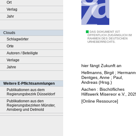
Ort
Verlag
Jahr
B
DAS DOKUMENT IST
Clouds
ÖFFENTLICH ZUGÄNGLICH IM
RAHMEN DES DEUTSCHEN
Schlagwörter
a
URHEBERRECHTS.
Orte
u
Autoren / Beteiligte
s
Verlage
t
hier fängt Zukunft an
Jahre
e
Hellmanns, Birgit
;
Hermann
i
Dentges, Anne
;
Paul,
n
Andreas (Hrsg.)
Weitere E-Pflichtsammlungen
e
Aachen : Bischöfliches
Publikationen aus dem
Hilfswerk Misereor e.V., 202
Regierungsbezirk Düsseldorf
f
[Online Ressource]
Publikationen aus den
ü
Regierungsbezirken Münster,
r
Arnsberg und Detmold
e
i
n