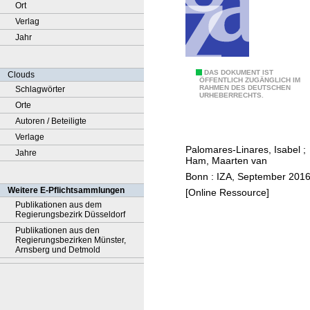
Ort
Verlag
Jahr
U
DAS DOKUMENT IST
Clouds
ÖFFENTLICH ZUGÄNGLICH IM
RAHMEN DES DEUTSCHEN
Schlagwörter
n
URHEBERRECHTS.
Orte
d
Autoren / Beteiligte
e
Verlage
r
Palomares-Linares, Isabel
;
Jahre
s
Ham, Maarten van
t
Bonn : IZA, September 201
a
Weitere E-Pflichtsammlungen
[Online Ressource]
n
Publikationen aus dem
Regierungsbezirk Düsseldorf
d
Publikationen aus den
i
Regierungsbezirken Münster,
n
Arnsberg und Detmold
g
t
h