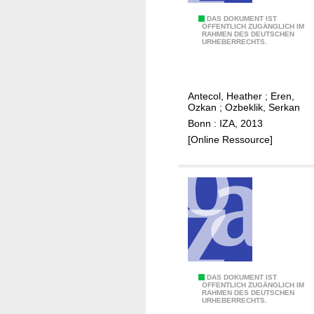
i
n
T
DAS DOKUMENT IST
ÖFFENTLICH ZUGÄNGLICH IM
a
RAHMEN DES DEUTSCHEN
h
URHEBERRECHTS.
n
e
c
e
i
f
Antecol, Heather
;
Eren,
a
f
Ozkan
;
Ozbeklik, Serkan
l
e
Bonn : IZA, 2013
r
c
[Online Ressource]
e
t
w
o
a
f
r
t
d
e
s
a
f
c
r
h
o
f
L
DAS DOKUMENT IST
ÖFFENTLICH ZUGÄNGLICH IM
m
o
RAHMEN DES DEUTSCHEN
i
URHEBERRECHTS.
i
r
k