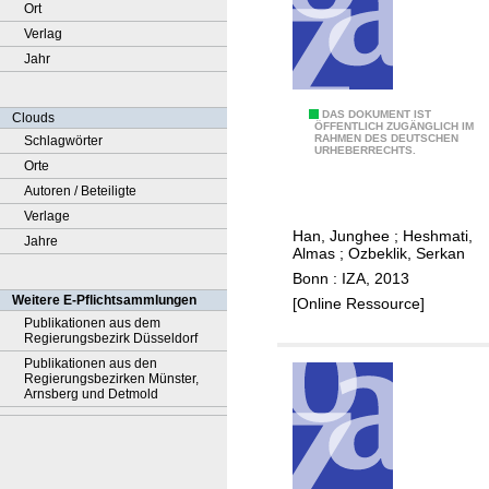
Ort
Verlag
Jahr
D
DAS DOKUMENT IST
Clouds
ÖFFENTLICH ZUGÄNGLICH IM
RAHMEN DES DEUTSCHEN
Schlagwörter
e
URHEBERRECHTS.
Orte
t
Autoren / Beteiligte
e
Verlage
r
Han, Junghee
;
Heshmati,
Jahre
m
Almas
;
Ozbeklik, Serkan
i
Bonn : IZA, 2013
n
Weitere E-Pflichtsammlungen
[Online Ressource]
a
Publikationen aus dem
Regierungsbezirk Düsseldorf
n
Publikationen aus den
t
Regierungsbezirken Münster,
s
Arnsberg und Detmold
o
f
f