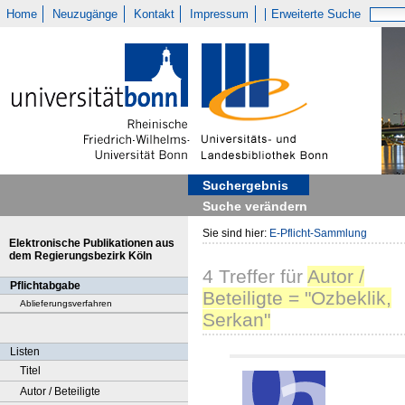
Home
Neuzugänge
Kontakt
Impressum
Erweiterte Suche
Suchergebnis
Suche verändern
Sie sind hier:
E-Pflicht-Sammlung
Elektronische Publikationen aus
dem Regierungsbezirk Köln
4
Treffer
für
Autor /
Pflichtabgabe
Beteiligte = "Ozbeklik,
Ablieferungsverfahren
Serkan"
Listen
Titel
Autor / Beteiligte