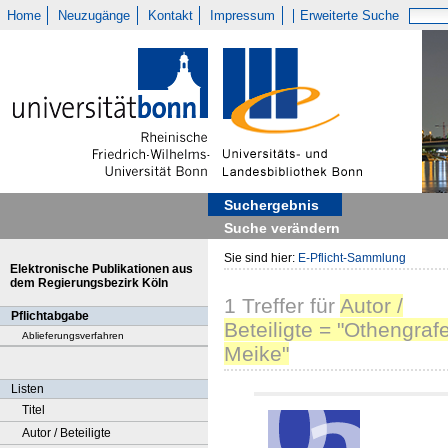
Home
Neuzugänge
Kontakt
Impressum
Erweiterte Suche
Suchergebnis
Suche verändern
Sie sind hier:
E-Pflicht-Sammlung
Elektronische Publikationen aus
dem Regierungsbezirk Köln
1
Treffer
für
Autor /
Pflichtabgabe
Beteiligte = "Othengraf
Ablieferungsverfahren
Meike"
Listen
Titel
Autor / Beteiligte