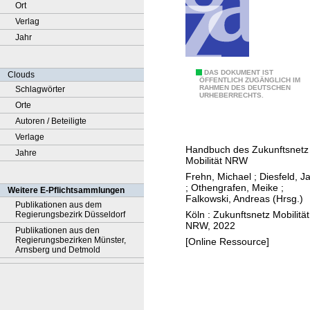
Ort
Verlag
Jahr
K
DAS DOKUMENT IST
Clouds
ÖFFENTLICH ZUGÄNGLICH IM
RAHMEN DES DEUTSCHEN
Schlagwörter
o
URHEBERRECHTS.
Orte
m
Autoren / Beteiligte
m
Verlage
u
Handbuch des Zukunftsnetz
Jahre
n
Mobilität NRW
a
Frehn, Michael
;
Diesfeld, J
l
;
Othengrafen, Meike
;
Weitere E-Pflichtsammlungen
Falkowski, Andreas (Hrsg.)
e
Publikationen aus dem
Köln : Zukunftsnetz Mobilität
Regierungsbezirk Düsseldorf
M
NRW, 2022
Publikationen aus den
o
Regierungsbezirken Münster,
[Online Ressource]
b
Arnsberg und Detmold
i
l
i