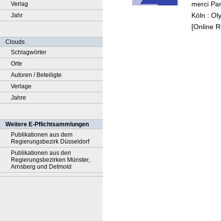
merci Par
Verlag
Olymp
Köln : O
Jahr
Spiele
[Online 
Paraly
Paris 
Clouds
Schlagwörter
Orte
Autoren / Beteiligte
Verlage
Jahre
Weitere E-Pflichtsammlungen
Publikationen aus dem
Regierungsbezirk Düsseldorf
Publikationen aus den
Regierungsbezirken Münster,
Arnsberg und Detmold