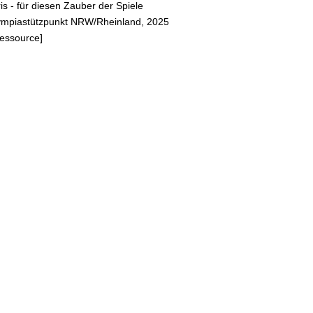
is - für diesen Zauber der Spiele
ischen
lympiastützpunkt NRW/Rheinland, 2025
n &
Ressource]
mpics,
2024