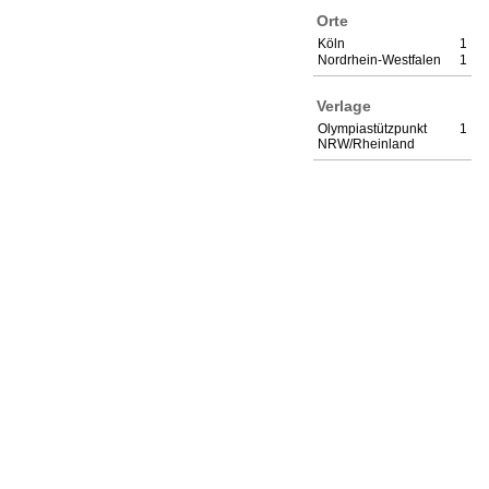
Orte
Köln
1
Nordrhein-Westfalen
1
Verlage
Olympiastützpunkt
1
NRW/Rheinland