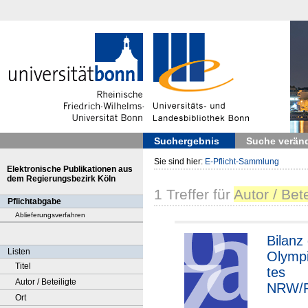
Suchergebnis
Suche verän
Sie sind hier:
E-Pflicht-Sammlung
Elektronische Publikationen aus
dem Regierungsbezirk Köln
1
Treffer
für
Autor / Be
Pflichtabgabe
Ablieferungsverfahren
Bilanz
Listen
Olympi
Titel
tes
Autor / Beteiligte
NRW/R
Ort
bei de