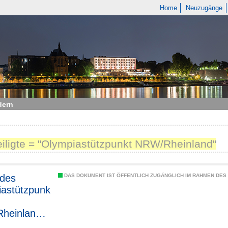
Home
Neuzugänge
dern
teiligte = "Olympiastützpunkt NRW/Rheinland"
 des
DAS DOKUMENT IST ÖFFENTLICH ZUGÄNGLICH IM RAHMEN DE
astützpunk
heinland
n