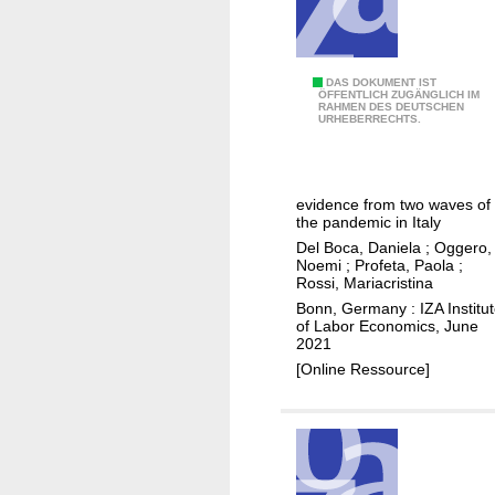
c
t
t
h
D
DAS DOKUMENT IST
ÖFFENTLICH ZUGÄNGLICH IM
e
RAHMEN DES DEUTSCHEN
i
URHEBERRECHTS.
d
d
i
C
v
o
evidence from two waves of
i
v
the pandemic in Italy
s
i
Del Boca, Daniela
;
Oggero,
i
d
Noemi
;
Profeta, Paola
;
Rossi, Mariacristina
o
-
Bonn, Germany : IZA Institu
n
1
of Labor Economics, June
o
9
2021
f
a
[Online Ressource]
k
f
a
f
b
e
o
c
r
t