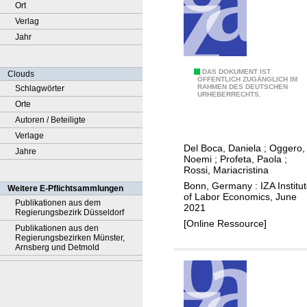
Ort
Verlag
Jahr
D
DAS DOKUMENT IST
Clouds
ÖFFENTLICH ZUGÄNGLICH IM
RAHMEN DES DEUTSCHEN
Schlagwörter
i
URHEBERRECHTS.
Orte
d
Autoren / Beteiligte
C
Verlage
o
Del Boca, Daniela
;
Oggero,
Jahre
v
Noemi
;
Profeta, Paola
;
i
Rossi, Mariacristina
d
Bonn, Germany : IZA Institu
Weitere E-Pflichtsammlungen
of Labor Economics, June
-
Publikationen aus dem
2021
Regierungsbezirk Düsseldorf
1
[Online Ressource]
Publikationen aus den
9
Regierungsbezirken Münster,
a
Arnsberg und Detmold
f
f
e