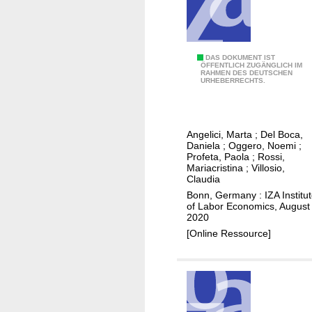
w
t
i
h
t
e
P
DAS DOKUMENT IST
h
d
ÖFFENTLICH ZUGÄNGLICH IM
RAHMEN DES DEUTSCHEN
e
i
i
URHEBERRECHTS.
n
n
v
s
t
i
i
h
s
Angelici, Marta
;
Del Boca,
o
e
i
Daniela
;
Oggero, Noemi
;
n
h
Profeta, Paola
;
Rossi,
o
Mariacristina
;
Villosio,
i
o
n
Claudia
n
u
o
Bonn, Germany : IZA Institu
f
s
f
of Labor Economics, August
2020
o
e
l
[Online Ressource]
r
h
a
m
o
b
a
l
o
t
d
r
i
?
w