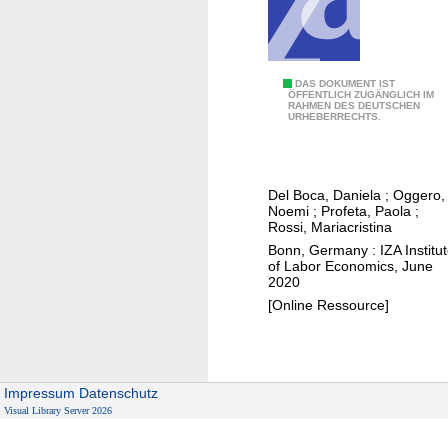
o
E
i
n
v
t
a
i
h
n
d
i
W
DAS DOKUMENT IST
d
e
ÖFFENTLICH ZUGÄNGLICH IM
n
RAHMEN DES DEUTSCHEN
o
URHEBERRECHTS.
w
n
t
m
o
c
h
e
m
e
e
n
e
f
h
Del Boca, Daniela
;
Oggero,
'
Noemi
;
Profeta, Paola
;
n
r
o
s
Rossi, Mariacristina
'
o
u
w
Bonn, Germany : IZA Institu
s
m
s
of Labor Economics, June
o
a
t
2020
e
r
w
w
[Online Ressource]
h
k
a
o
o
,
r
w
l
h
e
a
d
o
Impressum
Datenschutz
n
v
?
u
Visual Library Server 2026
e
e
s
s
s