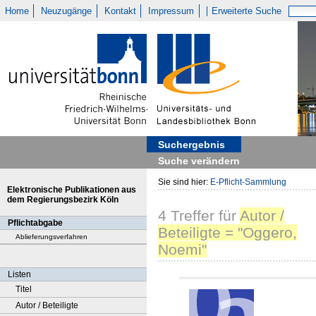
Home
Neuzugänge
Kontakt
Impressum
Erweiterte Suche
Suchergebnis
Suche verändern
Sie sind hier:
E-Pflicht-Sammlung
Elektronische Publikationen aus
dem Regierungsbezirk Köln
4
Treffer
für
Autor /
Pflichtabgabe
Beteiligte = "Oggero,
Ablieferungsverfahren
Noemi"
Listen
Titel
Autor / Beteiligte