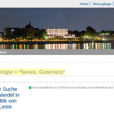
Home
Neuzugänge
dern
eiligte = "Neves, Guteriano"
r Suche
DAS DOKUMENT IST ÖFFENTLICH ZUGÄNGLICH IM RAHMEN DE
andel in
itik von
Leste