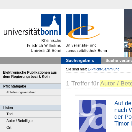
Suchergebnis
Suche verän
Sie sind hier:
E-Pflicht-Sammlung
Elektronische Publikationen aus
dem Regierungsbezirk Köln
1
Treffer
für
Autor / Bet
Pflichtabgabe
Ablieferungsverfahren
Auf de
Listen
nach W
Titel
der Pol
Autor / Beteiligte
Timor-
Ort