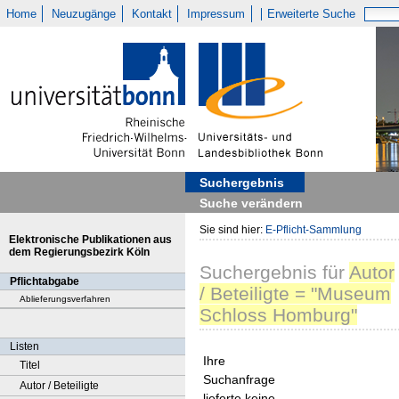
Home
Neuzugänge
Kontakt
Impressum
Erweiterte Suche
Suchergebnis
Suche verändern
Sie sind hier:
E-Pflicht-Sammlung
Elektronische Publikationen aus
dem Regierungsbezirk Köln
Suchergebnis
für
Autor
Pflichtabgabe
/ Beteiligte = "Museum
Ablieferungsverfahren
Schloss Homburg"
Listen
Ihre
Titel
Suchanfrage
Autor / Beteiligte
lieferte keine