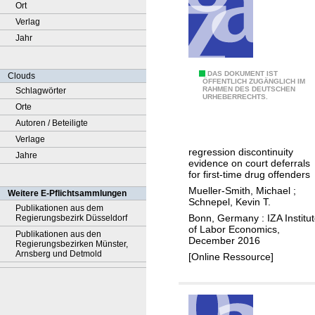
Ort
Verlag
Jahr
A
DAS DOKUMENT IST
Clouds
ÖFFENTLICH ZUGÄNGLICH IM
RAHMEN DES DEUTSCHEN
Schlagwörter
v
URHEBERRECHTS.
Orte
o
Autoren / Beteiligte
i
Verlage
d
regression discontinuity
Jahre
i
evidence on court deferrals
n
for first-time drug offenders
g
Mueller-Smith, Michael
;
Weitere E-Pflichtsammlungen
Schnepel, Kevin T.
c
Publikationen aus dem
Bonn, Germany : IZA Institu
Regierungsbezirk Düsseldorf
o
of Labor Economics,
Publikationen aus den
n
December 2016
Regierungsbezirken Münster,
v
Arnsberg und Detmold
[Online Ressource]
i
c
t