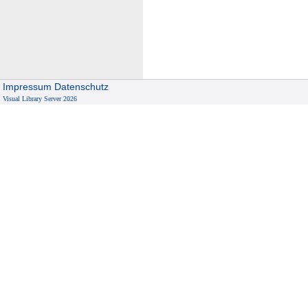
u
t
e
r
o
Impressum
Datenschutz
Visual Library Server 2026