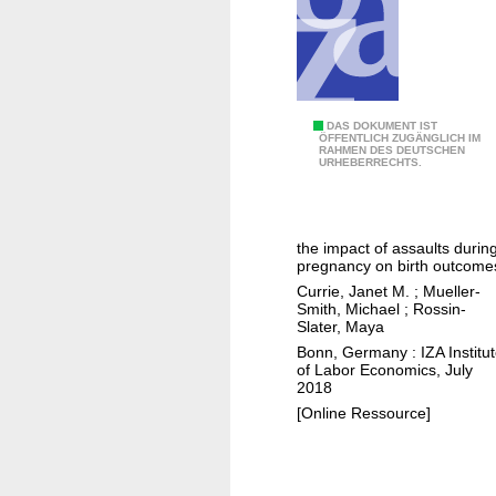
i
o
n
s
V
DAS DOKUMENT IST
ÖFFENTLICH ZUGÄNGLICH IM
RAHMEN DES DEUTSCHEN
i
URHEBERRECHTS.
o
l
e
the impact of assaults durin
n
pregnancy on birth outcome
c
Currie, Janet M.
;
Mueller-
e
Smith, Michael
;
Rossin-
Slater, Maya
w
Bonn, Germany : IZA Institu
h
of Labor Economics, July
i
2018
l
[Online Ressource]
e
i
n