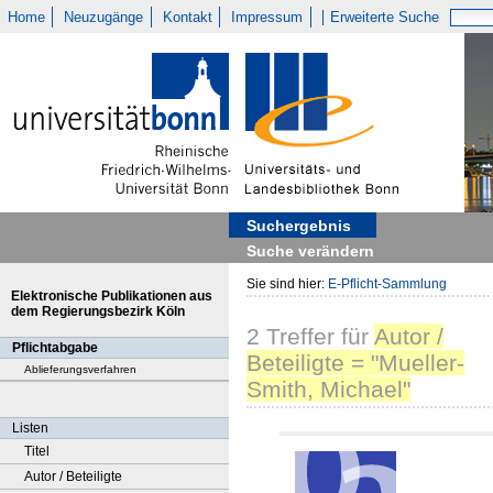
Home
Neuzugänge
Kontakt
Impressum
Erweiterte Suche
Suchergebnis
Suche verändern
Sie sind hier:
E-Pflicht-Sammlung
Elektronische Publikationen aus
dem Regierungsbezirk Köln
2
Treffer
für
Autor /
Pflichtabgabe
Beteiligte = "Mueller-
Ablieferungsverfahren
Smith, Michael"
Listen
Titel
Autor / Beteiligte