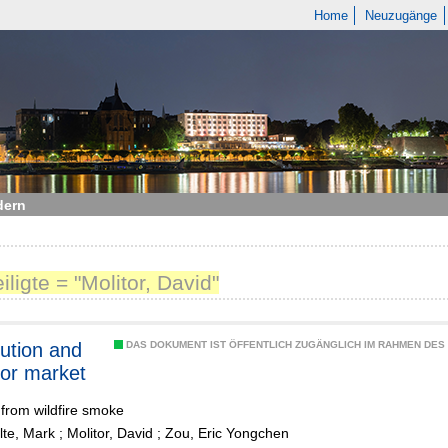
Home
Neuzugänge
dern
iligte = "Molitor, David"
lution and
DAS DOKUMENT IST ÖFFENTLICH ZUGÄNGLICH IM RAHMEN DE
bor market
from wildfire smoke
lte, Mark
;
Molitor, David
;
Zou, Eric Yongchen