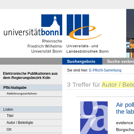
Suchergebnis
Suche verän
Sie sind hier:
E-Pflicht-Sammlung
Elektronische Publikationen aus
dem Regierungsbezirk Köln
3
Treffer
für
Autor / Bete
Pflichtabgabe
Ablieferungsverfahren
Air pol
Listen
the la
Titel
evidence 
Autor / Beteiligte
Borgschu
Ort