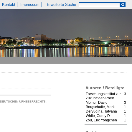
Kontakt
Impressum
Erweiterte Suche
Autoren / Beteiligte
Forschungsinstitut zur
3
Zukunft der Arbeit
S DEUTSCHEN URHEBERRECHTS.
Molitor, David
3
Borgschulte, Mark
1
Deryugina, Tatyana
1
White, Corey D.
1
Zou, Eric Yongchen
1