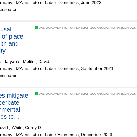
many : IZA Institute of Labor Economics, June 2022
Ressource]
DAS DOKUMENT IST ÖFFENTLICH ZUGÄNGLICH IM RAHMEN DE
 of place
lth and
ity
a, Tatyana
;
Molitor, David
rmany : IZA Institute of Labor Economics, September 2021
Ressource]
es mitigate
DAS DOKUMENT IST ÖFFENTLICH ZUGÄNGLICH IM RAHMEN DE
cerbate
nmental
es to
?
David
;
White, Corey D.
rmany : IZA Institute of Labor Economics, December 2023