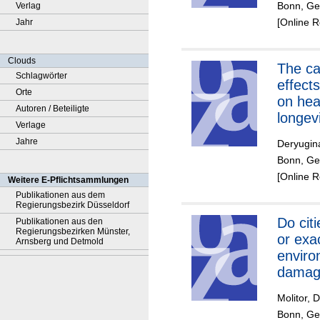
Bonn, Ger
Verlag
[Online 
Jahr
Clouds
The causal
Schlagwörter
effects
Orte
on hea
Autoren / Beteiligte
longev
Verlage
Jahre
Deryugin
Bonn, Ge
[Online 
Weitere E-Pflichtsammlungen
Publikationen aus dem
Regierungsbezirk Düsseldorf
Do citi
Publikationen aus den
Regierungsbezirken Münster,
or exa
Arnsberg und Detmold
enviro
damag
health
Molitor, 
Bonn, Ge