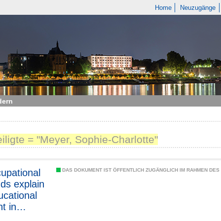
Home
Neuzugänge
dern
eiligte = "Meyer, Sophie-Charlotte"
upational
DAS DOKUMENT IST ÖFFENTLICH ZUGÄNGLICH IM RAHMEN DE
s explain
ucational
t in
?