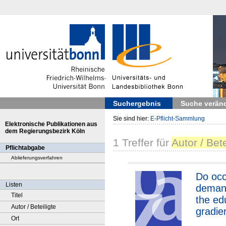
Suchergebnis
Suche verän
Sie sind hier:
E-Pflicht-Sammlung
Elektronische Publikationen aus
dem Regierungsbezirk Köln
1
Treffer
für
Autor / Bet
Pflichtabgabe
Ablieferungsverfahren
Do occ
Listen
demand
Titel
the ed
Autor / Beteiligte
gradien
Ort
health