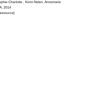
ophie-Charlotte
;
Künn-Nelen, Annemarie
ZA, 2014
Ressource]