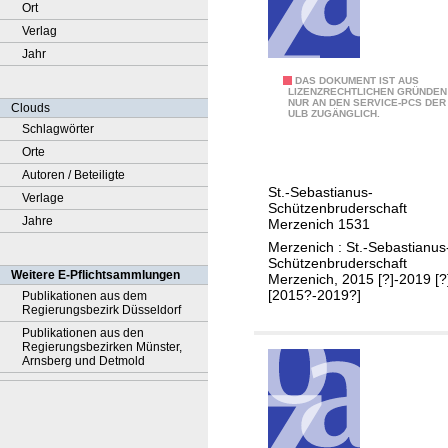
Ort
Verlag
Jahr
C
DAS DOKUMENT IST AUS
LIZENZRECHTLICHEN GRÜNDEN
NUR AN DEN SERVICE-PCS DER
h
Clouds
ULB ZUGÄNGLICH.
r
Schlagwörter
o
Orte
n
Autoren / Beteiligte
St.-Sebastianus-
i
Verlage
Schützenbruderschaft
k
Jahre
Merzenich 1531
.
Merzenich : St.-Sebastianus
Schützenbruderschaft
.
Weitere E-Pflichtsammlungen
Merzenich, 2015 [?]-2019 [?
.
[2015?-2019?]
Publikationen aus dem
Regierungsbezirk Düsseldorf
Publikationen aus den
Regierungsbezirken Münster,
Arnsberg und Detmold