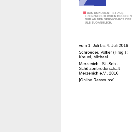
E
DAS DOKUMENT IST AUS
LIZENZRECHTLICHEN GRÜNDEN
NUR AN DEN SERVICE-PCS DER
i
ULB ZUGÄNGLICH.
n
l
a
vom 1. Juli bis 4. Juli 2016
d
Schroeder, Volker (Hrsg.)
;
u
Kreuel, Michael
n
Merzenich : St.-Seb.-
g
Schützenbruderschaft
Merzenich e.V., 2016
z
[Online Ressource]
u
m
S
c
h
ü
t
z