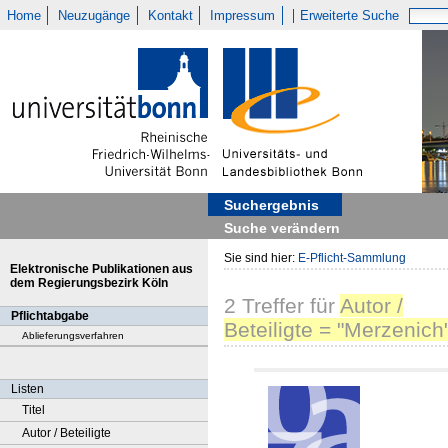
Home
Neuzugänge
Kontakt
Impressum
Erweiterte Suche
Suchergebnis
Suche verändern
Sie sind hier:
E-Pflicht-Sammlung
Elektronische Publikationen aus
dem Regierungsbezirk Köln
2
Treffer
für
Autor /
Pflichtabgabe
Beteiligte = "Merzenich
Ablieferungsverfahren
Listen
Titel
Autor / Beteiligte