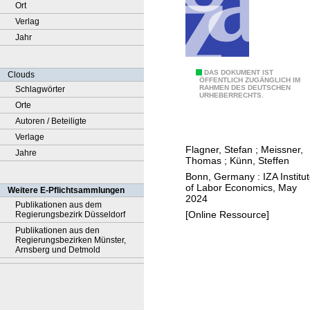
Ort
Verlag
Jahr
C
DAS DOKUMENT IST
Clouds
ÖFFENTLICH ZUGÄNGLICH IM
RAHMEN DES DEUTSCHEN
Schlagwörter
o
URHEBERRECHTS.
Orte
g
Autoren / Beteiligte
n
Verlage
i
Flagner, Stefan
;
Meissner,
Jahre
t
Thomas
;
Künn, Steffen
i
Bonn, Germany : IZA Institu
o
of Labor Economics, May
Weitere E-Pflichtsammlungen
2024
n
Publikationen aus dem
[Online Ressource]
Regierungsbezirk Düsseldorf
,
Publikationen aus den
e
Regierungsbezirken Münster,
c
Arnsberg und Detmold
o
n
o