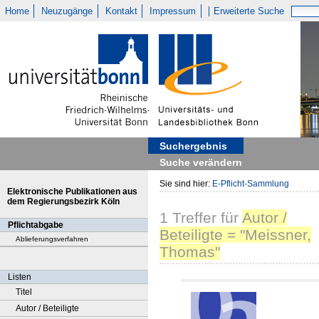
Home
Neuzugänge
Kontakt
Impressum
Erweiterte Suche
Suchergebnis
Suche verändern
Sie sind hier:
E-Pflicht-Sammlung
Elektronische Publikationen aus
dem Regierungsbezirk Köln
1
Treffer
für
Autor /
Pflichtabgabe
Beteiligte = "Meissner,
Ablieferungsverfahren
Thomas"
Listen
Titel
Autor / Beteiligte