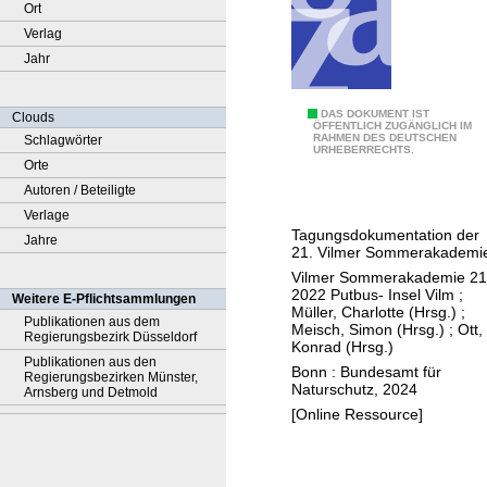
Ort
Verlag
Jahr
W
DAS DOKUMENT IST
Clouds
ÖFFENTLICH ZUGÄNGLICH IM
RAHMEN DES DEUTSCHEN
Schlagwörter
ä
URHEBERRECHTS.
Orte
l
Autoren / Beteiligte
d
Verlage
e
Tagungsdokumentation der
Jahre
r
21. Vilmer Sommerakademi
i
Vilmer Sommerakademie 21
m
2022 Putbus- Insel Vilm
;
Weitere E-Pflichtsammlungen
Müller, Charlotte (Hrsg.)
;
S
Publikationen aus dem
Meisch, Simon (Hrsg.)
;
Ott,
Regierungsbezirk Düsseldorf
t
Konrad (Hrsg.)
Publikationen aus den
r
Bonn : Bundesamt für
Regierungsbezirken Münster,
Naturschutz, 2024
e
Arnsberg und Detmold
[Online Ressource]
s
s
: