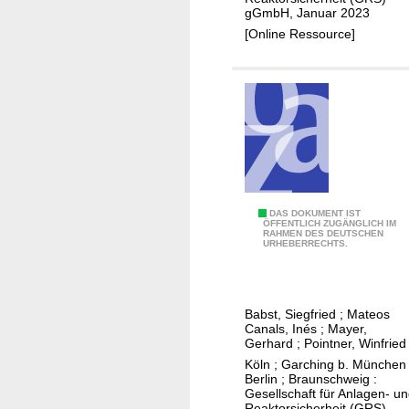
r
gGmbH, Januar 2023
h
m
[Online Ressource]
y
o
s
-
i
h
k
y
a
d
l
r
i
a
s
u
c
l
P
DAS DOKUMENT IST
h
ÖFFENTLICH ZUGÄNGLICH IM
i
RAHMEN DES DEUTSCHEN
r
URHEBERRECHTS.
e
s
o
n
c
b
u
h
a
n
e
Babst, Siegfried
;
Mateos
b
Canals, Inés
;
Mayer,
d
u
i
Gerhard
;
Pointner, Winfried
t
n
l
Köln ; Garching b. München 
h
d
Berlin ; Braunschweig :
i
e
Gesellschaft für Anlagen- u
p
s
Reaktorsicherheit (GRS)