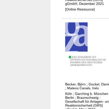
r
h
gGmbH, Dezember 2021
t
m
y
[Online Ressource]
i
o
s
s
h
i
c
y
k
h
d
o
e
r
c
B
a
h
e
u
e
w
l
m
e
i
V
DAS DOKUMENT IST
i
r
ÖFFENTLICH ZUGÄNGLICH IM
s
RAHMEN DES DEUTSCHEN
e
s
URHEBERRECHTS.
t
c
r
c
u
h
t
h
n
e
i
e
g
Becker, Björn
;
Gockel, Dani
n
e
A
;
Mateos Canals, Inés
e
P
f
n
Köln ; Garching b. München 
n
h
t
Berlin ; Braunschweig :
a
v
Gesellschaft für Anlagen- u
ä
e
l
o
Reaktorsicherheit (GRS)
n
U