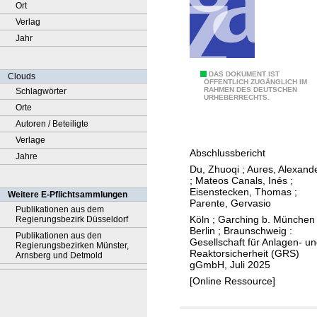
Ort
Verlag
Jahr
A
DAS DOKUMENT IST
Clouds
ÖFFENTLICH ZUGÄNGLICH IM
RAHMEN DES DEUTSCHEN
Schlagwörter
n
URHEBERRECHTS.
Orte
a
Autoren / Beteiligte
l
Verlage
y
Abschlussbericht
Jahre
t
Du, Zhuoqi
;
Aures, Alexand
i
;
Mateos Canals, Inés
;
s
Eisenstecken, Thomas
;
Weitere E-Pflichtsammlungen
Parente, Gervasio
c
Publikationen aus dem
Köln ; Garching b. München 
Regierungsbezirk Düsseldorf
h
Berlin ; Braunschweig :
Publikationen aus den
e
Gesellschaft für Anlagen- u
Regierungsbezirken Münster,
Reaktorsicherheit (GRS)
U
Arnsberg und Detmold
gGmbH, Juli 2025
n
[Online Ressource]
t
e