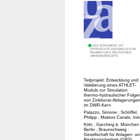
r
s
u
c
h
u
n
G
DAS DOKUMENT IST
ÖFFENTLICH ZUGÄNGLICH IM
g
RAHMEN DES DEUTSCHEN
e
URHEBERRECHTS.
e
n
n
e
z
r
Teilprojekt: Entwicklung und
u
i
Validierung eines ATHLET-
r
s
Moduls zur Simulation
e
thermo-hydraulischer Folge
c
von Zinkborat-Ablagerunge
a
h
im DWR-Kern
k
e
Palazzo, Simone
;
Schöffel,
t
Philipp
;
Mateos Canals, Iné
t
o
Köln ; Garching b. München 
h
Berlin ; Braunschweig :
r
e
Gesellschaft für Anlagen- u
p
Reaktorsicherheit (GRS)