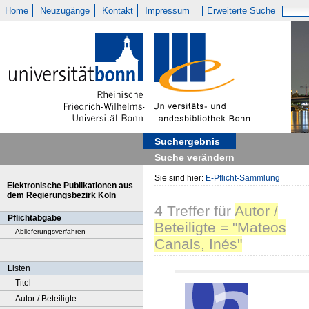
Home
Neuzugänge
Kontakt
Impressum
Erweiterte Suche
Suchergebnis
Suche verändern
Sie sind hier:
E-Pflicht-Sammlung
Elektronische Publikationen aus
dem Regierungsbezirk Köln
4
Treffer
für
Autor /
Pflichtabgabe
Beteiligte = "Mateos
Ablieferungsverfahren
Canals, Inés"
Listen
Titel
Autor / Beteiligte