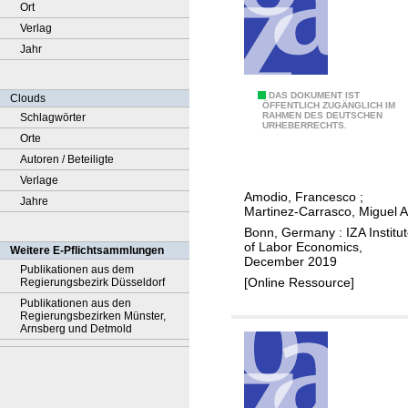
Ort
Verlag
Jahr
I
DAS DOKUMENT IST
Clouds
ÖFFENTLICH ZUGÄNGLICH IM
RAHMEN DES DEUTSCHEN
Schlagwörter
n
URHEBERRECHTS.
Orte
p
Autoren / Beteiligte
u
Verlage
t
Amodio, Francesco
;
Jahre
s
Martinez-Carrasco, Miguel A
,
Bonn, Germany : IZA Institu
i
of Labor Economics,
Weitere E-Pflichtsammlungen
December 2019
n
Publikationen aus dem
[Online Ressource]
Regierungsbezirk Düsseldorf
c
Publikationen aus den
e
Regierungsbezirken Münster,
n
Arnsberg und Detmold
t
i
v