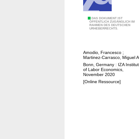
e
s
,
W
DAS DOKUMENT IST
ÖFFENTLICH ZUGÄNGLICH IM
a
RAHMEN DES DEUTSCHEN
o
URHEBERRECHTS.
n
r
d
k
s
p
e
Amodio, Francesco
;
l
Martinez-Carrasco, Miguel A
l
a
Bonn, Germany : IZA Institu
f
c
of Labor Economics,
-
November 2020
e
s
[Online Ressource]
i
e
n
l
c
e
e
c
n
t
t
i
i
o
v
n