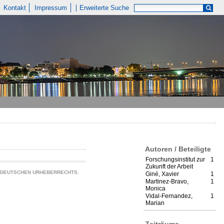
Kontakt
Impressum
Erweiterte Suche
Autoren / Beteiligte
Forschungsinstitut zur
1
Zukunft der Arbeit
S DEUTSCHEN URHEBERRECHTS.
Giné, Xavier
1
Martinez-Bravo,
1
Monica
Vidal-Fernandez,
1
Marian
Zeiträume