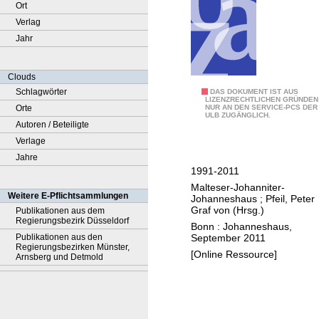
Ort
Verlag
Jahr
Clouds
Schlagwörter
F
DAS DOKUMENT IST AUS
LIZENZRECHTLICHEN GRÜNDEN
Orte
NUR AN DEN SERVICE-PCS DER
e
ULB ZUGÄNGLICH.
Autoren / Beteiligte
s
Verlage
t
Jahre
s
1991-2011
c
Malteser-Johanniter-
h
Weitere E-Pflichtsammlungen
Johanneshaus
;
Pfeil, Peter
r
Graf von (Hrsg.)
Publikationen aus dem
Regierungsbezirk Düsseldorf
i
Bonn : Johanneshaus,
September 2011
Publikationen aus den
f
Regierungsbezirken Münster,
[Online Ressource]
t
Arnsberg und Detmold
z
u
m