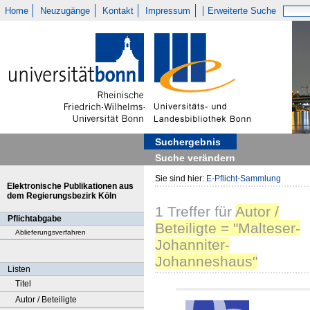
Home
Neuzugänge
Kontakt
Impressum
Erweiterte Suche
Suchergebnis
Suche verändern
Sie sind hier:
E-Pflicht-Sammlung
Elektronische Publikationen aus
dem Regierungsbezirk Köln
1
Treffer
für
Autor /
Pflichtabgabe
Beteiligte = "Malteser-
Ablieferungsverfahren
Johanniter-
Johanneshaus"
Listen
Titel
Autor / Beteiligte