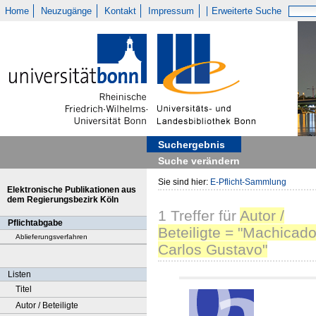
Home
Neuzugänge
Kontakt
Impressum
Erweiterte Suche
Suchergebnis
Suche verändern
Sie sind hier:
E-Pflicht-Sammlung
Elektronische Publikationen aus
dem Regierungsbezirk Köln
1
Treffer
für
Autor /
Pflichtabgabe
Beteiligte = "Machicado
Ablieferungsverfahren
Carlos Gustavo"
Listen
Titel
Autor / Beteiligte