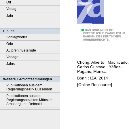
Ort
Verlag
Jahr
I
DAS DOKUMENT IST
Clouds
ÖFFENTLICH ZUGÄNGLICH IM
RAHMEN DES DEUTSCHEN
Schlagwörter
n
URHEBERRECHTS.
Orte
f
Autoren / Beteiligte
o
Verlage
r
Chong, Alberto
;
Machicado,
Jahre
m
Carlos Gustavo
;
Yáñez-
a
Pagans, Monica
t
Bonn : IZA, 2014
Weitere E-Pflichtsammlungen
i
[Online Ressource]
Publikationen aus dem
Regierungsbezirk Düsseldorf
o
Publikationen aus den
n
Regierungsbezirken Münster,
t
Arnsberg und Detmold
e
c
h