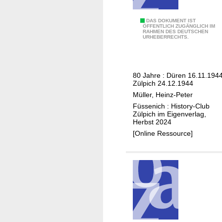
D
ü
D
DAS DOKUMENT IST
r
ÖFFENTLICH ZUGÄNGLICH IM
RAHMEN DES DEUTSCHEN
ü
e
URHEBERRECHTS.
r
n
e
n
80 Jahre : Düren 16.11.1944
u
Zülpich 24.12.1944
n
Müller, Heinz-Peter
d
Füssenich : History-Club
Z
Zülpich im Eigenverlag,
Herbst 2024
ü
[Online Ressource]
l
p
i
c
h
i
n
d