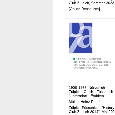
f
e
n
Club Zülpich, Sommer 2023
e
e
e
[Online Ressource]
l
l
r
t
s
-
a
o
u
l
r
n
u
g
d
n
e
Z
d
b
ü
s
e
l
e
D
DAS DOKUMENT IST
r
p
ÖFFENTLICH ZUGÄNGLICH IM
i
RAHMEN DES DEUTSCHEN
i
e
i
URHEBERRECHTS.
n
e
i
c
e
N
c
h
G
e
h
e
1908-1968, Nörvenich -
e
f
Z
r
Zülpich : Geich - Füssenich 
w
f
Juntersdorf - Embken
ü
L
ä
e
Müller, Heinz-Peter
l
a
s
l
Zülpich-Füssenich : "History
p
n
Club Zülpich 2014", Mai 20
s
t
i
d