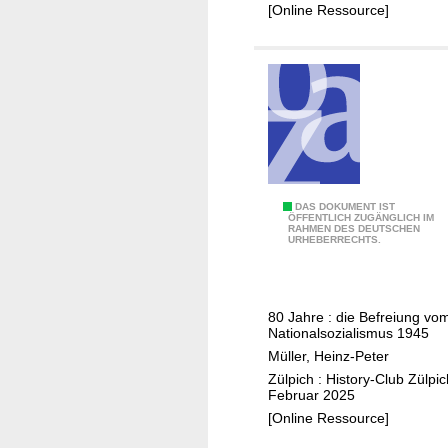
[Online Ressource]
e
a
c
r
l
h
s
t
r
e
c
k
e
P
DAS DOKUMENT IST
ÖFFENTLICH ZUGÄNGLICH IM
RAHMEN DES DEUTSCHEN
a
URHEBERRECHTS.
n
z
e
80 Jahre : die Befreiung vo
r
Nationalsozialismus 1945
i
Müller, Heinz-Peter
m
Zülpich : History-Club Zülpic
D
Februar 2025
ü
[Online Ressource]
r