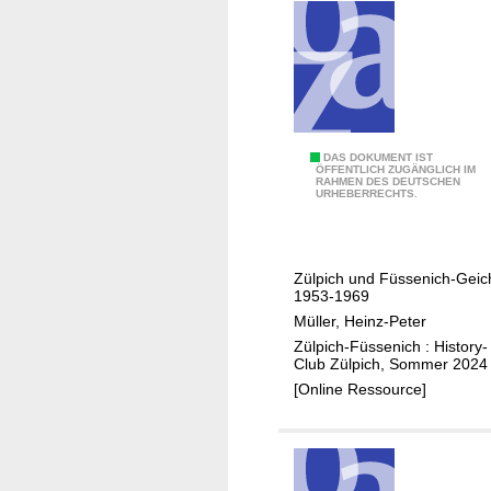
e
n
i
d
Z
ü
l
p
i
T
DAS DOKUMENT IST
ÖFFENTLICH ZUGÄNGLICH IM
c
RAHMEN DES DEUTSCHEN
a
URHEBERRECHTS.
h
g
e
b
Zülpich und Füssenich-Geic
a
1953-1969
u
Müller, Heinz-Peter
Zülpich-Füssenich : History-
Club Zülpich, Sommer 2024
[Online Ressource]