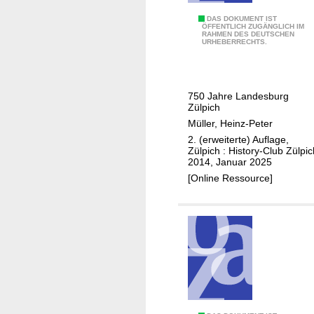
n
D
DAS DOKUMENT IST
i
ÖFFENTLICH ZUGÄNGLICH IM
RAHMEN DES DEUTSCHEN
a
c
URHEBERRECHTS.
s
h
h
-
i
G
750 Jahre Landesburg
s
e
Zülpich
t
i
Müller, Heinz-Peter
o
c
2. (erweiterte) Auflage,
r
Zülpich : History-Club Zülpic
h
2014, Januar 2025
i
[Online Ressource]
s
c
h
e
Z
ü
l
p
i