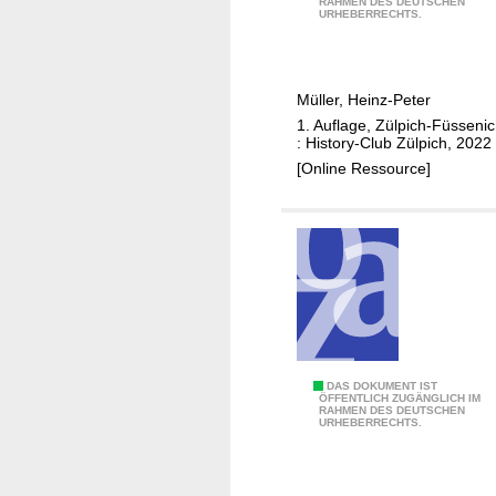
RAHMEN DES DEUTSCHEN
i
URHEBERRECHTS.
e
K
i
Müller, Heinz-Peter
r
1. Auflage, Zülpich-Füsseni
c
: History-Club Zülpich, 2022
h
[Online Ressource]
e
n
u
n
d
i
h
r
e
M
DAS DOKUMENT IST
ÖFFENTLICH ZUGÄNGLICH IM
H
RAHMEN DES DEUTSCHEN
i
URHEBERRECHTS.
e
t
i
V
l
o