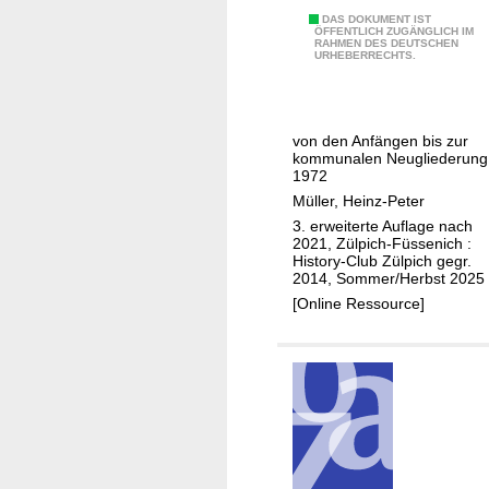
e
D
DAS DOKUMENT IST
ÖFFENTLICH ZUGÄNGLICH IM
r
RAHMEN DES DEUTSCHEN
a
URHEBERRECHTS.
F
s
l
h
a
i
m
von den Anfängen bis zur
s
kommunalen Neugliederung
m
t
1972
e
o
Müller, Heinz-Peter
n
r
3. erweiterte Auflage nach
h
2021, Zülpich-Füssenich :
i
History-Club Zülpich gegr.
ö
s
2014, Sommer/Herbst 2025
l
c
[Online Ressource]
l
h
e
e
F
ü
s
s
e