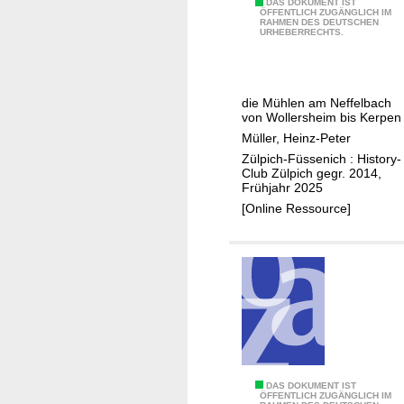
I
DAS DOKUMENT IST
ÖFFENTLICH ZUGÄNGLICH IM
c
RAHMEN DES DEUTSCHEN
m
URHEBERRECHTS.
h
T
a
l
die Mühlen am Neffelbach
d
von Wollersheim bis Kerpen
e
Müller, Heinz-Peter
r
Zülpich-Füssenich : History-
M
Club Zülpich gegr. 2014,
Frühjahr 2025
ü
[Online Ressource]
h
l
e
n
D
DAS DOKUMENT IST
ÖFFENTLICH ZUGÄNGLICH IM