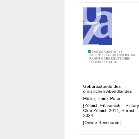
e
n
e
r
-
u
n
D
DAS DOKUMENT IST
d
ÖFFENTLICH ZUGÄNGLICH IM
RAHMEN DES DEUTSCHEN
i
Z
URHEBERRECHTS.
e
ü
S
l
c
p
Geburtsstunde des
h
i
christlichen Abendlandes
l
c
Müller, Heinz-Peter
a
h
[Zülpich-Füssenich] : History
c
Club Zülpich 2014, Herbst
e
2024
h
r
[Online Ressource]
t
L
b
a