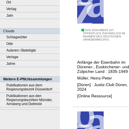
Ort
Verlag
Jahr
A
DAS DOKUMENT IST
Clouds
ÖFFENTLICH ZUGÄNGLICH IM
RAHMEN DES DEUTSCHEN
Schlagwörter
b
URHEBERRECHTS.
Orte
e
Autoren / Beteiligte
n
Verlage
t
Anfänge der Eisenbahn im
Jahre
e
Dürener-, Euskirchener- un
u
Zülpicher Land : 1835-1949
e
Müller, Heinz-Peter
Weitere E-Pflichtsammlungen
r
[Düren] : Justiz-Club Düren,
Publikationen aus dem
2024
Regierungsbezirk Düsseldorf
E
[Online Ressource]
Publikationen aus den
i
Regierungsbezirken Münster,
s
Arnsberg und Detmold
e
n
b