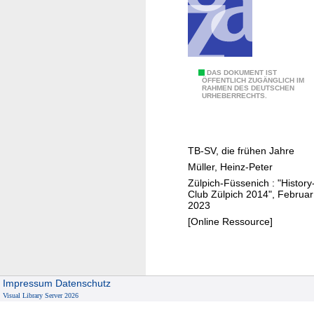
T
DAS DOKUMENT IST
ÖFFENTLICH ZUGÄNGLICH IM
RAHMEN DES DEUTSCHEN
u
URHEBERRECHTS.
r
n
e
TB-SV, die frühen Jahre
r
Müller, Heinz-Peter
b
Zülpich-Füssenich : "History
u
Club Zülpich 2014", Februar
n
2023
d
[Online Ressource]
-
S
p
Impressum
Datenschutz
i
Visual Library Server 2026
e