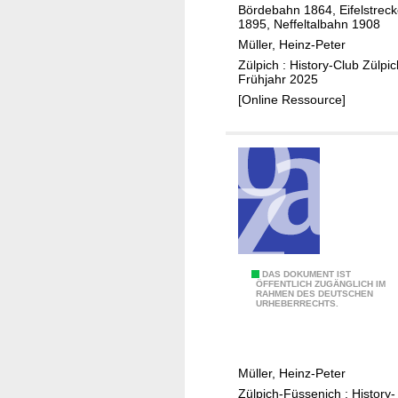
Bördebahn 1864, Eifelstrec
i
l
1895, Neffeltalbahn 1908
g
l
Müller, Heinz-Peter
e
d
Zülpich : History-Club Zülpic
n
a
Frühjahr 2025
i
m
[Online Ressource]
m
p
k
f
a
d
t
u
h
r
o
c
l
h
i
d
D
DAS DOKUMENT IST
s
a
ÖFFENTLICH ZUGÄNGLICH IM
RAHMEN DES DEUTSCHEN
a
c
s
URHEBERRECHTS.
s
h
D
N
e
ü
e
n
r
Müller, Heinz-Peter
f
S
e
Zülpich-Füssenich : History-