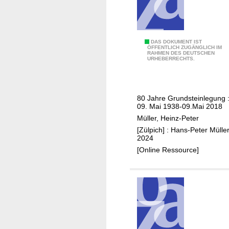
a
h
n
D
DAS DOKUMENT IST
ÖFFENTLICH ZUGÄNGLICH IM
RAHMEN DES DEUTSCHEN
a
URHEBERRECHTS.
s
A
m
80 Jahre Grundsteinlegung 
t
09. Mai 1938-09.Mai 2018
s
Müller, Heinz-Peter
g
[Zülpich] : Hans-Peter Müller
e
2024
r
[Online Ressource]
i
c
h
t
i
n