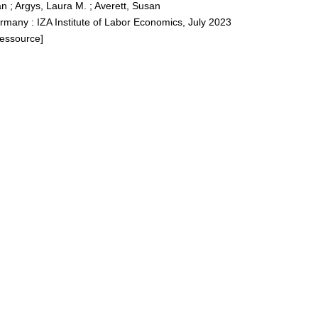
an
;
Argys, Laura M.
;
Averett, Susan
many : IZA Institute of Labor Economics, July 2023
Ressource]