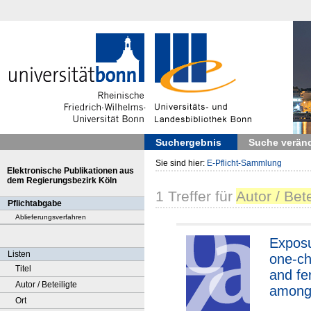
Suchergebnis
Suche verän
Sie sind hier:
E-Pflicht-Sammlung
Elektronische Publikationen aus
dem Regierungsbezirk Köln
1
Treffer
für
Autor / Bete
Pflichtabgabe
Ablieferungsverfahren
Exposu
Listen
one-chi
Titel
and fert
Autor / Beteiligte
among
Ort
immigr