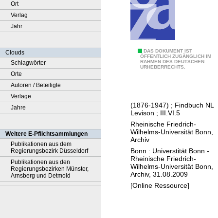
Ort
Verlag
Jahr
N
DAS DOKUMENT IST
Clouds
ÖFFENTLICH ZUGÄNGLICH IM
RAHMEN DES DEUTSCHEN
Schlagwörter
a
URHEBERRECHTS.
Orte
c
Autoren / Beteiligte
h
Verlage
l
(1876-1947) ; Findbuch NL
Jahre
a
Levison ; III.VI.5
s
Rheinische Friedrich-
s
Wilhelms-Universität Bonn,
Weitere E-Pflichtsammlungen
Archiv
W
Publikationen aus dem
Bonn : Universtität Bonn -
Regierungsbezirk Düsseldorf
i
Rheinische Friedrich-
Publikationen aus den
l
Wilhelms-Universität Bonn,
Regierungsbezirken Münster,
Archiv, 31.08.2009
h
Arnsberg und Detmold
[Online Ressource]
e
l
m