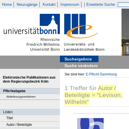
Home
Neuzugänge
Kontakt
Impressum
Erweiterte Suche
Suchergebnis
Suche verändern
Sie sind hier:
E-Pflicht-Sammlung
Elektronische Publikationen aus
dem Regierungsbezirk Köln
1
Treffer
für
Autor /
Pflichtabgabe
Beteiligte = "Levison,
Ablieferungsverfahren
Wilhelm"
Listen
Titel
Autor / Beteiligte