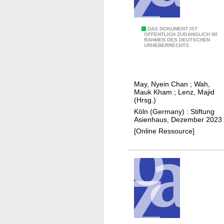
h
t
e
M
DAS DOKUMENT IST
ÖFFENTLICH ZUGÄNGLICH IM
v
RAHMEN DES DEUTSCHEN
y
URHEBERRECHTS.
o
a
m
n
W
m
i
May, Nyein Chan
;
Wah,
a
Mauk Kham
;
Lenz, Majid
d
r
(Hrsg.)
e
i
Köln (Germany) : Stiftung
r
Asienhaus, Dezember 2023
m
s
[Online Ressource]
W
t
i
a
d
n
e
d
r
s
t
a