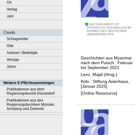
Ort
Verlag
Jahr
A
DAS DOKUMENT IST
ÖFFENTLICH ZUGÄNGLICH IM
RAHMEN DES DEUTSCHEN
u
Clouds
URHEBERRECHTS.
g
Schlagwörter
e
Orte
n
Autoren / Beteiligte
Geschichten aus Myanmar
z
Verlage
nach dem Putsch : Februar
e
Jahre
bis September 2021
u
Lenz, Majid (Hrsg.)
g
Köln : Stiftung Asienhaus,
Weitere E-Pflichtsammlungen
[Januar 2025]
e
Publikationen aus dem
[Online Ressource]
Regierungsbezirk Düsseldorf
n
Publikationen aus den
b
Regierungsbezirken Münster,
e
Arnsberg und Detmold
r
i
c