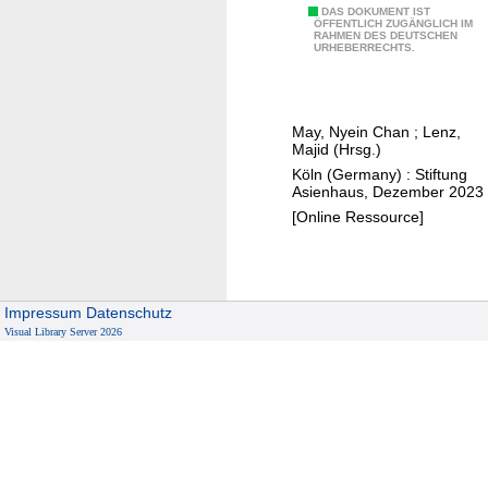
n
M
DAS DOKUMENT IST
ÖFFENTLICH ZUGÄNGLICH IM
d
RAHMEN DES DEUTSCHEN
y
URHEBERRECHTS.
-
a
e
n
i
m
n
May, Nyein Chan
;
Lenz,
a
Majid (Hrsg.)
R
r
Köln (Germany) : Stiftung
ü
:
Asienhaus, Dezember 2023
c
F
[Online Ressource]
k
e
b
m
l
i
i
Impressum
Datenschutz
n
c
Visual Library Server 2026
i
k
s
i
m
n
u
B
s
i
i
l