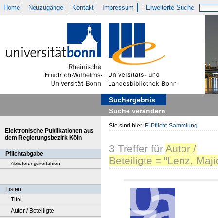
Home
Neuzugänge
Kontakt
Impressum
Erweiterte Suche
Suchergebnis
Suche verändern
Sie sind hier:
E-Pflicht-Sammlung
Elektronische Publikationen aus
dem Regierungsbezirk Köln
3
Treffer
für
Autor /
Pflichtabgabe
Beteiligte = "Lenz, Maji
Ablieferungsverfahren
Listen
Titel
Autor / Beteiligte