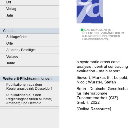
Ort
Verlag
Jahr
H
DAS DOKUMENT IST
Clouds
ÖFFENTLICH ZUGÄNGLICH IM
RAHMEN DES DEUTSCHEN
Schlagwörter
a
URHEBERRECHTS.
Orte
r
Autoren / Beteiligte
v
Verlage
e
a systematic cross case
Jahre
s
analysis : central contracting
t
evaluation - main report
i
Siewert, Markus B.
;
Leipold
Weitere E-Pflichtsammlungen
Nico
;
Wurster, Stefan
n
Publikationen aus dem
Bonn : Deutsche Gesellscha
Regierungsbezirk Düsseldorf
g
für Internationale
Publikationen aus den
d
Zusammenarbeit (GIZ)
Regierungsbezirken Münster,
GmbH, 2022
i
Arnsberg und Detmold
[Online Ressource]
g
i
t