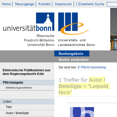
Home
Neuzugänge
Kontakt
Impressum
Erweiterte Suche
Suchergebnis
Suche verändern
Sie sind hier:
E-Pflicht-Sammlung
Elektronische Publikationen aus
dem Regierungsbezirk Köln
1
Treffer
für
Autor /
Pflichtabgabe
Beteiligte = "Leipold,
Ablieferungsverfahren
Nico"
Listen
Titel
Autor / Beteiligte