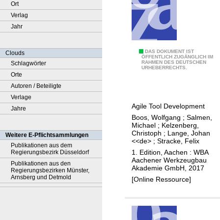
Ort
Verlag
Jahr
C
DAS DOKUMENT IST
Clouds
ÖFFENTLICH ZUGÄNGLICH IM
RAHMEN DES DEUTSCHEN
Schlagwörter
o
URHEBERRECHTS.
Orte
r
Autoren / Beteiligte
p
Verlage
o
Agile Tool Development
Jahre
r
Boos, Wolfgang
;
Salmen,
a
Michael
;
Kelzenberg,
t
Christoph
;
Lange, Johan
Weitere E-Pflichtsammlungen
<<de>
;
Stracke, Felix
e
Publikationen aus dem
1. Edition, Aachen : WBA
Regierungsbezirk Düsseldorf
T
Aachener Werkzeugbau
Publikationen aus den
o
Akademie GmbH, 2017
Regierungsbezirken Münster,
o
Arnsberg und Detmold
[Online Ressource]
l
i
n