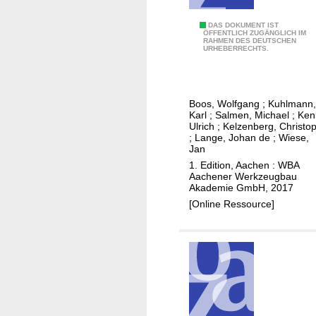
r
r
e
a
E
DAS DOKUMENT IST
n
ÖFFENTLICH ZUGÄNGLICH IM
n
RAHMEN DES DEUTSCHEN
r
i
URHEBERRECHTS.
t
f
m
e
o
W
n
l
e
m
Boos, Wolfgang
;
Kuhlmann,
g
r
Karl
;
Salmen, Michael
;
Ken
a
r
Ulrich
;
Kelzenberg, Christo
k
n
;
Lange, Johan de
;
Wiese,
e
z
Jan
a
i
e
1. Edition, Aachen : WBA
g
c
Aachener Werkzeugbau
u
e
Akademie GmbH, 2017
h
g
n
[Online Ressource]
r
b
i
e
a
m
s
u
W
t
e
r
r
u
k
k
z