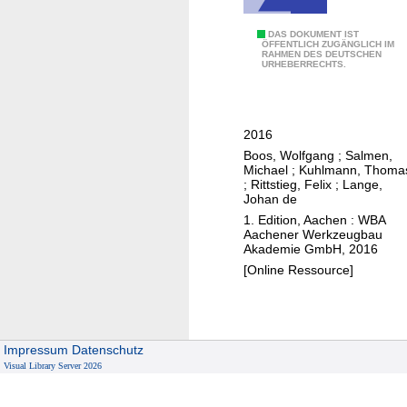
t
e
u
T
DAS DOKUMENT IST
u
r
ÖFFENTLICH ZUGÄNGLICH IM
RAHMEN DES DEUTSCHEN
o
g
URHEBERRECHTS.
i
o
b
e
l
a
r
i
u
e
2016
n
n
Boos, Wolfgang
;
Salmen,
g
Michael
;
Kuhlmann, Thoma
i
i
;
Rittstieg, Felix
;
Lange,
m
Johan de
n
W
1. Edition, Aachen : WBA
T
e
Aachener Werkzeugbau
u
Akademie GmbH, 2016
r
r
[Online Ressource]
k
k
z
e
e
y
u
Impressum
Datenschutz
g
Visual Library Server 2026
b
a