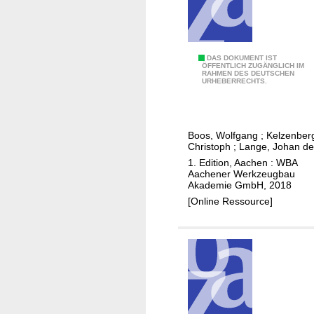
s
s
i
e
E
DAS DOKUMENT IST
ÖFFENTLICH ZUGÄNGLICH IM
r
RAHMEN DES DEUTSCHEN
r
URHEBERRECHTS.
e
f
n
o
u
l
Boos, Wolfgang
;
Kelzenber
n
g
Christoph
;
Lange, Johan de
d
r
1. Edition, Aachen : WBA
s
e
Aachener Werkzeugbau
Akademie GmbH, 2018
e
i
[Online Ressource]
g
c
m
h
e
L
n
i
t
e
i
f
e
e