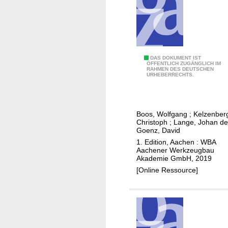
g
E
DAS DOKUMENT IST
ÖFFENTLICH ZUGÄNGLICH IM
RAHMEN DES DEUTSCHEN
r
URHEBERRECHTS.
f
o
l
Boos, Wolfgang
;
Kelzenber
g
Christoph
;
Lange, Johan de
r
Goenz, David
e
1. Edition, Aachen : WBA
Aachener Werkzeugbau
i
Akademie GmbH, 2019
c
[Online Ressource]
h
f
o
k
u