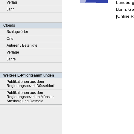
Lundborg
Verlag
worker
Bonn, Ge
Jahr
eviden
[Online 
the tr
heart 
Clouds
Schlagwörter
Orte
Autoren / Beteiligte
Verlage
Jahre
Weitere E-Pflichtsammlungen
Publikationen aus dem
Regierungsbezirk Düsseldorf
Publikationen aus den
Regierungsbezirken Münster,
Arnsberg und Detmold