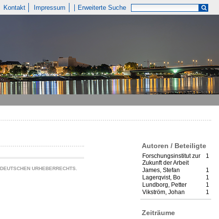
Kontakt
Impressum
Erweiterte Suche
Autoren / Beteiligte
Forschungsinstitut zur
1
Zukunft der Arbeit
S DEUTSCHEN URHEBERRECHTS.
James, Stefan
1
Lagerqvist, Bo
1
Lundborg, Petter
1
Vikström, Johan
1
Zeiträume