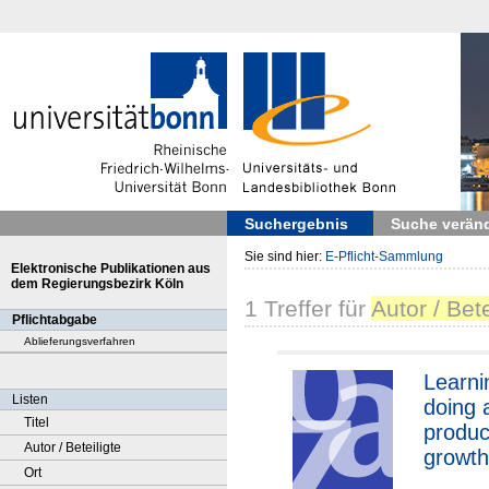
Suchergebnis
Suche verän
Sie sind hier:
E-Pflicht-Sammlung
Elektronische Publikationen aus
dem Regierungsbezirk Köln
1
Treffer
für
Autor / Bet
Pflichtabgabe
Ablieferungsverfahren
Learni
Listen
doing 
Titel
product
Autor / Beteiligte
growt
Ort
high-sk