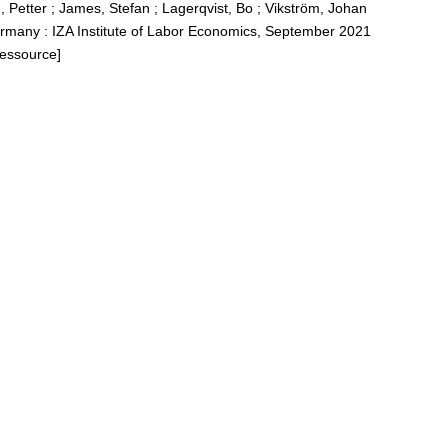
, Petter
;
James, Stefan
;
Lagerqvist, Bo
;
Vikström, Johan
s:
rmany : IZA Institute of Labor Economics, September 2021
ce from
Ressource]
eatment of
attacks