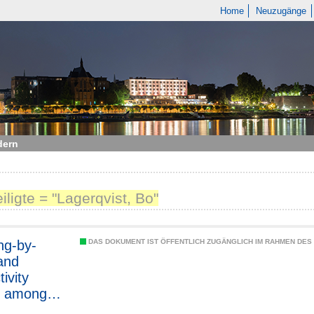
Home
Neuzugänge
dern
eiligte = "Lagerqvist, Bo"
ng-by-
DAS DOKUMENT IST ÖFFENTLICH ZUGÄNGLICH IM RAHMEN DE
and
ivity
h among
illed