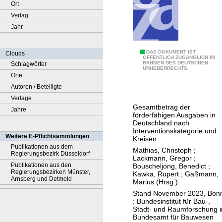
Ort
Verlag
Jahr
D
DAS DOKUMENT IST
Clouds
ÖFFENTLICH ZUGÄNGLICH IM
RAHMEN DES DEUTSCHEN
Schlagwörter
a
URHEBERRECHTS.
Orte
t
Autoren / Beteiligte
e
Verlage
n
Gesamtbetrag der
Jahre
s
förderfähigen Ausgaben in
a
Deutschland nach
Interventionskategorie und
t
Weitere E-Pflichtsammlungen
Kreisen
z
Publikationen aus dem
Mathias, Christoph
;
Regierungsbezirk Düsseldorf
d
Lackmann, Gregor
;
Publikationen aus den
Bouscheljong, Benedict
;
e
Regierungsbezirken Münster,
Kawka, Rupert
;
Gaßmann,
s
Arnsberg und Detmold
Marius (Hrsg.)
E
Stand November 2023, Bon
: Bundesinstitut für Bau-,
u
Stadt- und Raumforschung 
r
Bundesamt für Bauwesen