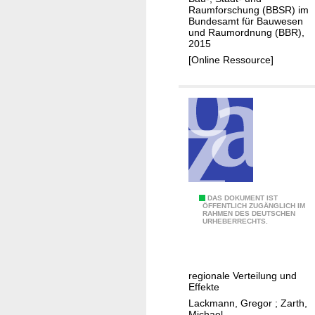
e
Raumforschung (BBSR) im
i
Bundesamt für Bauwesen
d
o
und Raumordnung (BBR),
e
2015
n
u
[Online Ressource]
a
t
l
u
e
n
E
g
n
d
t
e
w
r
i
L
c
Z
DAS DOKUMENT IST
a
k
ÖFFENTLICH ZUGÄNGLICH IM
RAHMEN DES DEUTSCHEN
u
n
l
URHEBERRECHTS.
r
d
u
F
w
n
ö
i
g
regionale Verteilung und
r
r
(
Effekte
d
t
E
Lackmann, Gregor
;
Zarth,
Michael