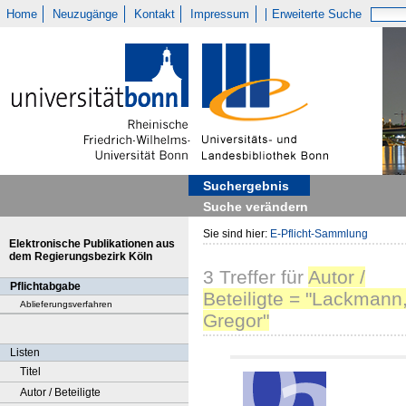
Home
Neuzugänge
Kontakt
Impressum
Erweiterte Suche
Suchergebnis
Suche verändern
Sie sind hier:
E-Pflicht-Sammlung
Elektronische Publikationen aus
dem Regierungsbezirk Köln
3
Treffer
für
Autor /
Pflichtabgabe
Beteiligte = "Lackmann
Ablieferungsverfahren
Gregor"
Listen
Titel
Autor / Beteiligte