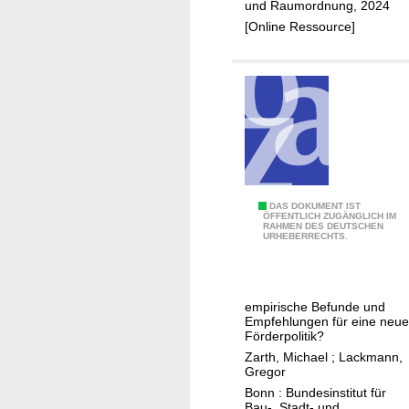
o
und Raumordnung, 2024
p
[Online Ressource]
ä
i
s
c
h
e
n
F
R
DAS DOKUMENT IST
o
ÖFFENTLICH ZUGÄNGLICH IM
RAHMEN DES DEUTSCHEN
e
n
URHEBERRECHTS.
g
d
i
s
o
f
empirische Befunde und
n
ü
Empfehlungen für eine neue
a
Förderpolitik?
r
l
Zarth, Michael
;
Lackmann,
r
Gregor
e
e
Bonn : Bundesinstitut für
B
g
Bau-, Stadt- und