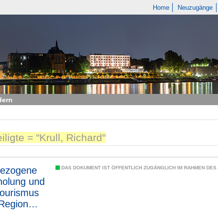
Home
Neuzugänge
dern
iligte = "Krull, Richard"
bezogene
DAS DOKUMENT IST ÖFFENTLICH ZUGÄNGLICH IM RAHMEN DE
holung und
ourismus
 Region
Bonn