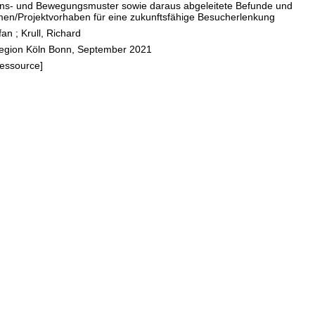
ions- und Bewegungsmuster sowie daraus abgeleitete Befunde und
sondere im
n/Projektvorhaben für eine zukunftsfähige Besucherlenkung
ck auf das
fan
;
Krull, Richard
die
 Region Köln Bonn, September 2021
a-
Ressource]
mie
öste
erte
tverhalten)