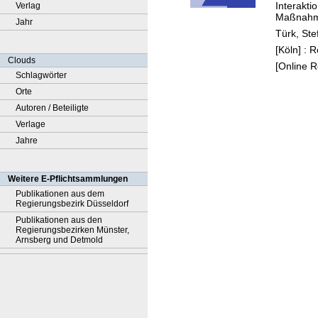
Interakt
Verlag
(insbe
Maßnahme
Jahr
Hinbli
Türk, Ste
durch 
[Köln] :
Coron
Clouds
[Online 
Pande
Schlagwörter
ausgel
Orte
veränd
Autoren / Beteiligte
Freizei
Verlage
Jahre
Weitere E-Pflichtsammlungen
Publikationen aus dem
Regierungsbezirk Düsseldorf
Publikationen aus den
Regierungsbezirken Münster,
Arnsberg und Detmold