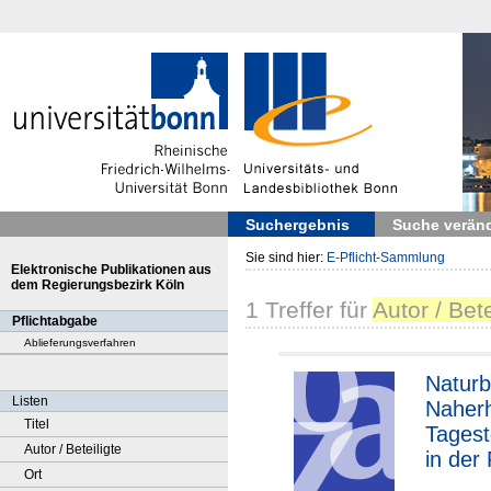
Suchergebnis
Suche verän
Sie sind hier:
E-Pflicht-Sammlung
Elektronische Publikationen aus
dem Regierungsbezirk Köln
1
Treffer
für
Autor / Bete
Pflichtabgabe
Ablieferungsverfahren
Natur
Listen
Naher
Titel
Tagest
Autor / Beteiligte
in der
Ort
Köln/