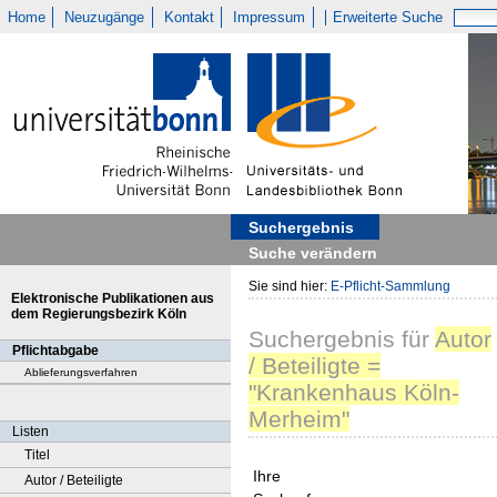
Home
Neuzugänge
Kontakt
Impressum
Erweiterte Suche
Suchergebnis
Suche verändern
Sie sind hier:
E-Pflicht-Sammlung
Elektronische Publikationen aus
dem Regierungsbezirk Köln
Suchergebnis
für
Autor
Pflichtabgabe
/ Beteiligte =
Ablieferungsverfahren
"Krankenhaus Köln-
Merheim"
Listen
Titel
Ihre
Autor / Beteiligte