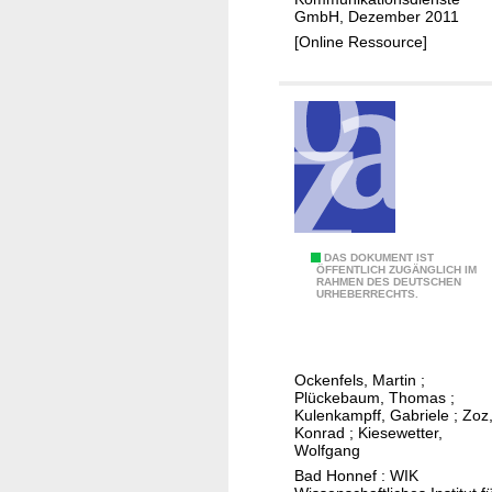
h
n
GmbH, Dezember 2011
l
g
[Online Ressource]
u
e
n
n
g
,
s
A
p
n
r
a
a
l
x
y
i
F
DAS DOKUMENT IST
t
ÖFFENTLICH ZUGÄNGLICH IM
s
RAHMEN DES DEUTSCHEN
i
i
URHEBERRECHTS.
d
x
s
e
e
c
r
d
h
Ockenfels, Martin
;
E
W
e
Plückebaum, Thomas
;
U
i
Kulenkampff, Gabriele
;
Zoz
s
Konrad
;
Kiesewetter,
-
r
K
Wolfgang
K
e
o
Bad Honnef : WIK
o
l