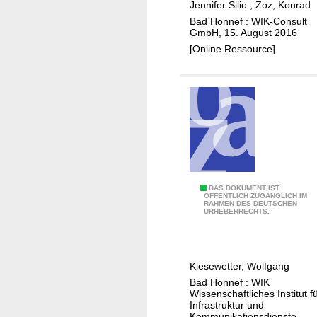
e
Jennifer Silio
;
Zoz, Konrad
l
r
Bad Honnef : WIK-Consult
i
GmbH, 15. August 2016
K
c
[Online Ressource]
o
h
s
e
t
n
e
F
n
T
v
T
o
H
n
-
M
D
DAS DOKUMENT IST
A
i
ÖFFENTLICH ZUGÄNGLICH IM
RAHMEN DES DEUTSCHEN
i
u
e
URHEBERRECHTS.
e
s
t
E
b
l
m
a
e
Kiesewetter, Wolfgang
p
u
i
Bad Honnef : WIK
f
s
t
Wissenschaftliches Institut f
e
Infrastruktur und
u
Kommunikationsdienste