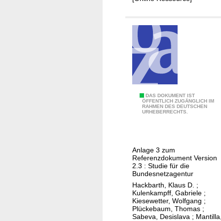
n
t
e
x
t
e
i
n
e
B
DAS DOKUMENT IST
ÖFFENTLICH ZUGÄNGLICH IM
s
RAHMEN DES DEUTSCHEN
e
URHEBERRECHTS.
w
r
e
e
t
c
t
Anlage 3 zum
h
Referenzdokument Version
b
n
2.3 : Studie für die
e
Bundesnetzagentur
u
w
Hackbarth, Klaus D.
;
n
Kulenkampff, Gabriele
;
e
g
Kiesewetter, Wolfgang
;
r
Plückebaum, Thomas
;
d
Sabeva, Desislava
;
Mantilla
b