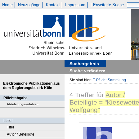
Home
Neuzugänge
Kontakt
Impressum
Erweiterte Suche
Suchergebnis
Suche verändern
Sie sind hier:
E-Pflicht-Sammlung
Elektronische Publikationen aus
dem Regierungsbezirk Köln
4
Treffer
für
Autor /
Pflichtabgabe
Beteiligte = "Kiesewette
Ablieferungsverfahren
Wolfgang"
Listen
Titel
Autor / Beteiligte