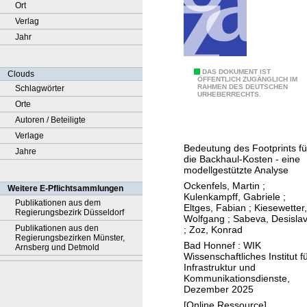
Ort
Verlag
Jahr
B
DAS DOKUMENT IST
Clouds
ÖFFENTLICH ZUGÄNGLICH IM
RAHMEN DES DEUTSCHEN
Schlagwörter
a
URHEBERRECHTS.
Orte
c
Autoren / Beteiligte
k
Verlage
h
Bedeutung des Footprints fü
Jahre
a
die Backhaul-Kosten - eine
u
modellgestützte Analyse
l
Ockenfels, Martin
;
Weitere E-Pflichtsammlungen
Kulenkampff, Gabriele
;
i
Publikationen aus dem
Eltges, Fabian
;
Kiesewetter,
Regierungsbezirk Düsseldorf
n
Wolfgang
;
Sabeva, Desisla
Publikationen aus den
;
Zoz, Konrad
g
Regierungsbezirken Münster,
Bad Honnef : WIK
i
Arnsberg und Detmold
Wissenschaftliches Institut f
m
Infrastruktur und
Kommunikationsdienste,
K
Dezember 2025
o
[Online Ressource]