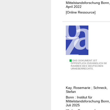
u
Mittelstandsforschung Bonn,
April 2022
n
[Online Ressource]
g
e
n
d
e
r
C
o
r
A
DAS DOKUMENT IST
ÖFFENTLICH ZUGÄNGLICH IM
o
RAHMEN DES DEUTSCHEN
u
URHEBERRECHTS.
n
s
a
w
-
i
P
Kay, Rosemarie
;
Schneck,
r
Stefan
a
k
Bonn : Institut für
n
u
Mittelstandsforschung Bonn,
d
Juli 2025
n