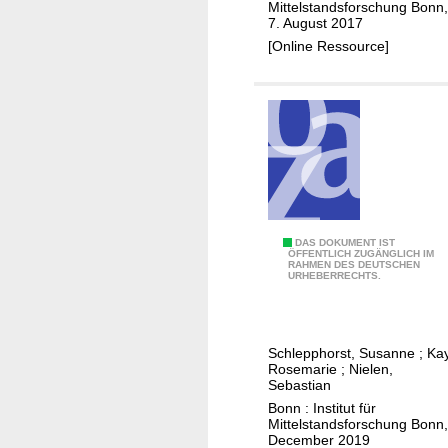
a
Mittelstandsforschung Bonn,
o
v
l
7. August 2017
m
e
e
[Online Ressource]
e
I
n
n
n
G
M
n
r
I
o
ü
N
v
n
T
a
d
P
t
u
r
i
n
o
o
T
DAS DOKUMENT IST
g
ÖFFENTLICH ZUGÄNGLICH IM
f
n
RAHMEN DES DEUTSCHEN
h
s
URHEBERRECHTS.
e
e
e
g
s
n
e
e
s
:
f
s
Schlepphorst, Susanne
;
Kay
i
C
f
c
Rosemarie
;
Nielen,
o
h
e
Sebastian
h
n
a
c
Bonn : Institut für
e
a
Mittelstandsforschung Bonn,
n
t
h
December 2019