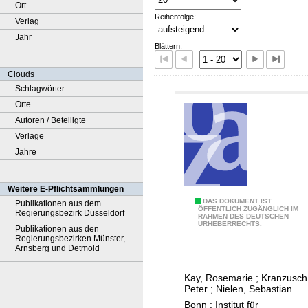
Ort
Reihenfolge:
Verlag
Jahr
Blättern:
Clouds
Schlagwörter
Orte
Autoren / Beteiligte
Verlage
Jahre
Weitere E-Pflichtsammlungen
A
DAS DOKUMENT IST
Publikationen aus dem
ÖFFENTLICH ZUGÄNGLICH IM
Regierungsbezirk Düsseldorf
RAHMEN DES DEUTSCHEN
u
URHEBERRECHTS.
Publikationen aus den
s
Regierungsbezirken Münster,
Arnsberg und Detmold
w
i
Kay, Rosemarie
;
Kranzusch
r
Peter
;
Nielen, Sebastian
k
Bonn : Institut für