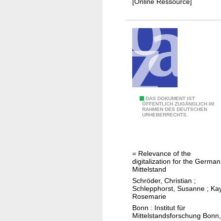
e
[Online Ressource]
g
m
e
i
n
e
d
a
e
u
r
f
G
d
e
a
b
B
DAS DOKUMENT IST
s
ÖFFENTLICH ZUGÄNGLICH IM
u
RAHMEN DES DEUTSCHEN
e
g
URHEBERRECHTS.
r
d
e
t
e
w
e
u
e
i
= Relevance of the
t
r
digitalization for the German
n
u
b
Mittelstand
e
n
l
Schröder, Christian
;
s
Schlepphorst, Susanne
;
Kay
g
i
Rosemarie
K
d
c
Bonn : Institut für
i
e
h
Mittelstandsforschung Bonn,
n