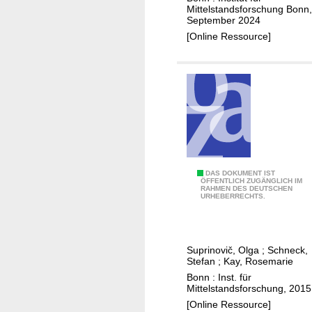
r
n
u
Mittelstandsforschung Bonn,
l
September 2024
a
g
s
u
[Online Ressource]
n
2
i
n
t
0
n
g
e
1
e
e
n
8
s
n
s
s
u
c
c
F
DAS DOKUMENT IST
ÖFFENTLICH ZUGÄNGLICH IM
e
RAHMEN DES DEUTSCHEN
a
URHEBERRECHTS.
s
m
s
i
i
l
o
Suprinovič, Olga
;
Schneck,
y
Stefan
;
Kay, Rosemarie
n
-
Bonn : Inst. für
p
r
Mittelstandsforschung, 2015
l
e
[Online Ressource]