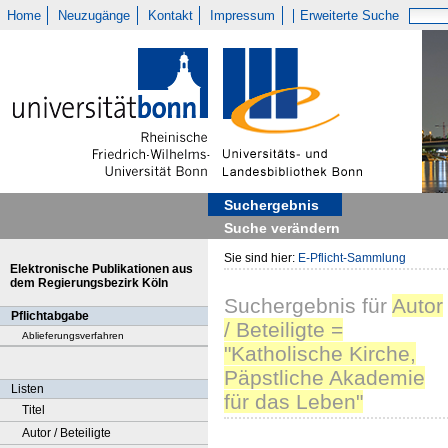
Home
Neuzugänge
Kontakt
Impressum
Erweiterte Suche
Suchergebnis
Suche verändern
Sie sind hier:
E-Pflicht-Sammlung
Elektronische Publikationen aus
dem Regierungsbezirk Köln
Suchergebnis
für
Autor
Pflichtabgabe
/ Beteiligte =
Ablieferungsverfahren
"Katholische Kirche,
Päpstliche Akademie
Listen
für das Leben"
Titel
Autor / Beteiligte