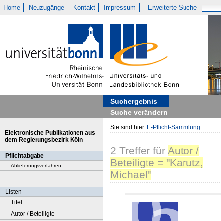
Home
Neuzugänge
Kontakt
Impressum
Erweiterte Suche
Suchergebnis
Suche verändern
Sie sind hier:
E-Pflicht-Sammlung
Elektronische Publikationen aus
dem Regierungsbezirk Köln
2
Treffer
für
Autor /
Pflichtabgabe
Beteiligte = "Karutz,
Ablieferungsverfahren
Michael"
Listen
Titel
Autor / Beteiligte