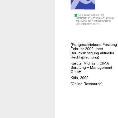
n
z
e
E
DAS DOKUMENT IST
ÖFFENTLICH ZUGÄNGLICH IM
p
RAHMEN DES DEUTSCHEN
i
URHEBERRECHTS.
t
n
f
z
ü
e
r
(Fortgeschriebene Fassung
l
Februar 2009 unter
d
h
Berücksichtigung aktueller
i
Rechtsprechung)
a
e
Karutz, Michael
;
CIMA
n
Beratung + Management
G
d
GmbH
e
e
Köln, 2009
m
l
[Online Ressource]
e
s
i
k
n
o
d
n
e
z
N