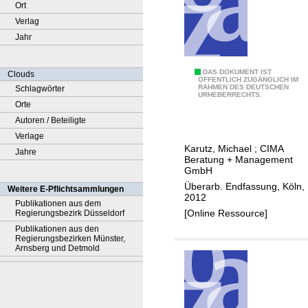
Ort
Verlag
Jahr
E
DAS DOKUMENT IST
Clouds
ÖFFENTLICH ZUGÄNGLICH IM
RAHMEN DES DEUTSCHEN
Schlagwörter
i
URHEBERRECHTS.
Orte
n
Autoren / Beteiligte
z
Verlage
e
Karutz, Michael
;
CIMA
Jahre
l
Beratung + Management
h
GmbH
a
Überarb. Endfassung, Köln,
Weitere E-Pflichtsammlungen
2012
n
Publikationen aus dem
[Online Ressource]
Regierungsbezirk Düsseldorf
d
Publikationen aus den
e
Regierungsbezirken Münster,
l
Arnsberg und Detmold
s
k
o