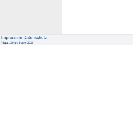
c
h
Impressum
Datenschutz
Visual Library Server 2026