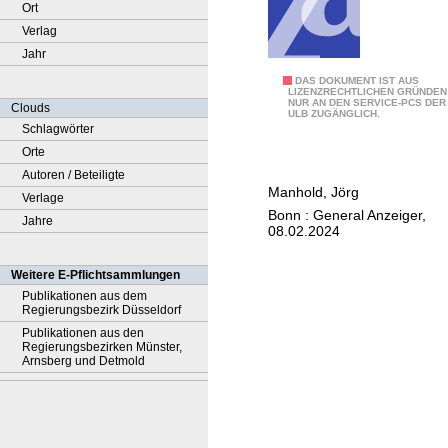
Ort
Verlag
Jahr
G
DAS DOKUMENT IST AUS
LIZENZRECHTLICHEN GRÜNDEN
NUR AN DEN SERVICE-PCS DER
e
Clouds
ULB ZUGÄNGLICH.
r
Schlagwörter
d
Orte
K
Autoren / Beteiligte
Manhold, Jörg
ö
Verlage
Bonn : General Anzeiger,
s
Jahre
08.02.2024
t
e
Weitere E-Pflichtsammlungen
r
Publikationen aus dem
Regierungsbezirk Düsseldorf
ü
Publikationen aus den
b
Regierungsbezirken Münster,
e
Arnsberg und Detmold
r
T
i