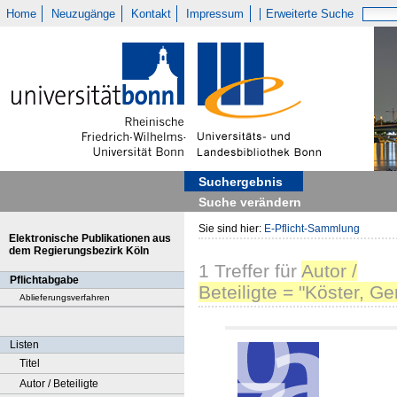
Home
Neuzugänge
Kontakt
Impressum
Erweiterte Suche
Suchergebnis
Suche verändern
Sie sind hier:
E-Pflicht-Sammlung
Elektronische Publikationen aus
dem Regierungsbezirk Köln
1
Treffer
für
Autor /
Pflichtabgabe
Beteiligte = "Köster, Ge
Ablieferungsverfahren
Listen
Titel
Autor / Beteiligte