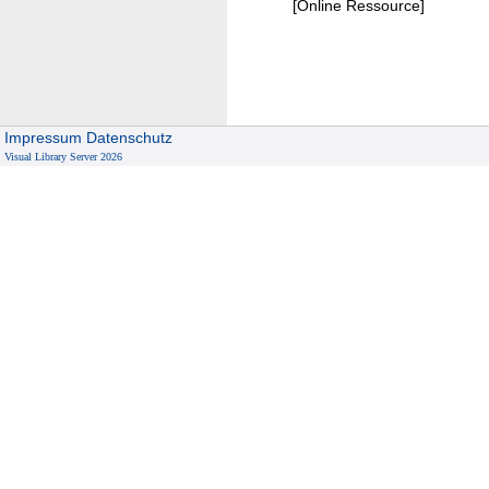
g
[Online Ressource]
b
e
i
K
i
Impressum
Datenschutz
n
Visual Library Server 2026
d
e
r
n