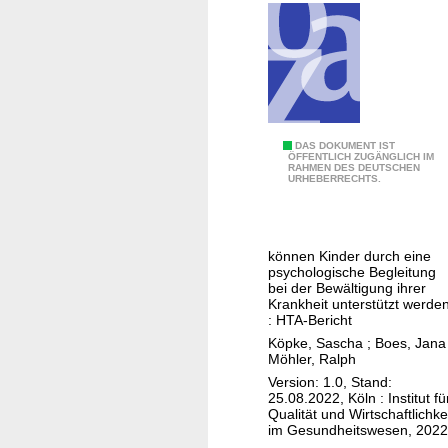
n
g
H
DAS DOKUMENT IST
ÖFFENTLICH ZUGÄNGLICH IM
RAHMEN DES DEUTSCHEN
e
URHEBERRECHTS.
r
z
e
können Kinder durch eine
r
psychologische Begleitung
k
bei der Bewältigung ihrer
Krankheit unterstützt werde
r
: HTA-Bericht
a
Köpke, Sascha
;
Boes, Jana
n
Möhler, Ralph
k
Version: 1.0, Stand:
25.08.2022, Köln : Institut fü
u
Qualität und Wirtschaftlichke
n
im Gesundheitswesen, 2022