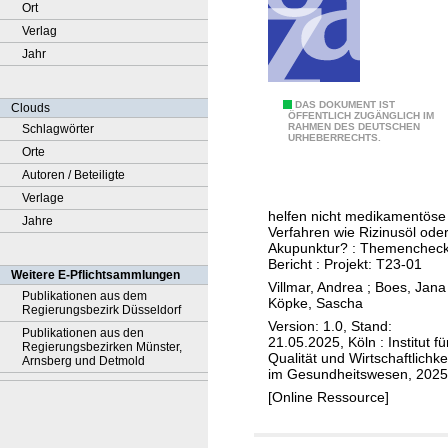
Ort
Verlag
Jahr
G
DAS DOKUMENT IST
Clouds
ÖFFENTLICH ZUGÄNGLICH IM
RAHMEN DES DEUTSCHEN
Schlagwörter
e
URHEBERRECHTS.
Orte
b
Autoren / Beteiligte
u
Verlage
r
helfen nicht medikamentöse
Jahre
t
Verfahren wie Rizinusöl ode
s
Akupunktur? : Themencheck
Bericht : Projekt: T23-01
e
Weitere E-Pflichtsammlungen
Villmar, Andrea
;
Boes, Jana
i
Publikationen aus dem
Köpke, Sascha
Regierungsbezirk Düsseldorf
n
Version: 1.0, Stand:
Publikationen aus den
l
21.05.2025, Köln : Institut fü
Regierungsbezirken Münster,
Qualität und Wirtschaftlichke
e
Arnsberg und Detmold
im Gesundheitswesen, 2025
i
[Online Ressource]
t
u