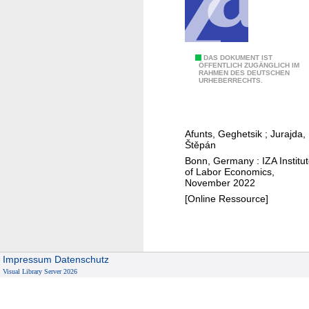
s
i
-
n
t
a
h
w
W
DAS DOKUMENT IST
ÖFFENTLICH ZUGÄNGLICH IM
r
a
RAHMEN DES DEUTSCHEN
h
URHEBERRECHTS.
o
r
o
u
d
g
i
h
Afunts, Geghetsik
;
Jurajda,
v
Štěpán
:
o
Bonn, Germany : IZA Institu
t
r
of Labor Economics,
h
November 2022
c
e
[Online Ressource]
e
c
s
a
w
s
h
e
Impressum
Datenschutz
o
o
Visual Library Server 2026
m
f
:
M