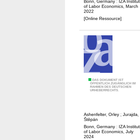
Bonn, Germany : IZA Institu
a
e
e
i
of Labor Economics, March
m
p
2022
t
e
i
u
[Online Ressource]
w
t
l
b
o
i
y
l
r
e
i
k
s
c
s
:
a
e
n
v
d
i
s
d
T
DAS DOKUMENT IST
ÖFFENTLICH ZUGÄNGLICH IM
u
e
RAHMEN DES DEUTSCHEN
h
URHEBERRECHTS.
r
n
e
v
c
U
i
e
.
v
f
Ashenfelter, Orley
;
Jurajda,
S
Štěpán
i
r
.
Bonn, Germany : IZA Institu
n
o
l
of Labor Economics, July
g
m
2024
o