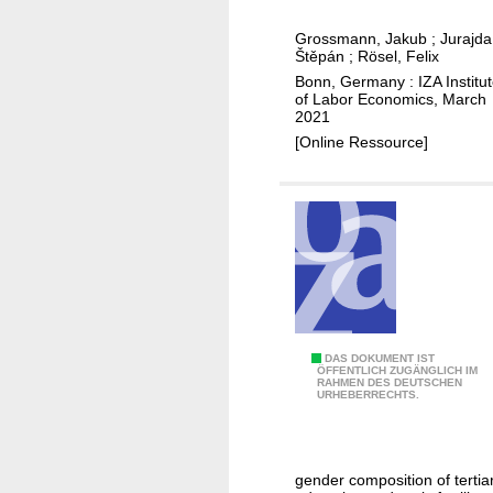
h
m
e
s
Grossmann, Jakub
;
Jurajda
y
d
Štěpán
;
Rösel, Felix
t
m
Bonn, Germany : IZA Institu
a
i
of Labor Economics, March
g
2021
g
e
[Online Ressource]
r
s
a
o
t
f
i
t
o
h
n
e
,
p
s
a
t
T
DAS DOKUMENT IST
n
ÖFFENTLICH ZUGÄNGLICH IM
a
RAHMEN DES DEUTSCHEN
h
d
URHEBERRECHTS.
y
e
e
i
q
m
n
u
i
g
gender composition of tertia
i
c