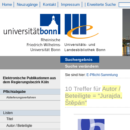
Home
Neuzugänge
Kontakt
Impressum
Erweiterte Suche
Suchergebnis
Suche verändern
Sie sind hier:
E-Pflicht-Sammlung
Elektronische Publikationen aus
dem Regierungsbezirk Köln
10
Treffer
für
Autor /
Pflichtabgabe
Beteiligte = "Jurajda,
Ablieferungsverfahren
Štěpán"
Listen
Titel
Autor / Beteiligte