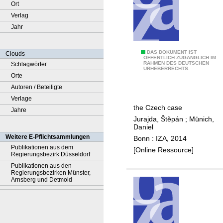
Ort
Verlag
Jahr
C
DAS DOKUMENT IST
Clouds
ÖFFENTLICH ZUGÄNGLICH IM
RAHMEN DES DEUTSCHEN
Schlagwörter
a
URHEBERRECHTS.
Orte
n
Autoren / Beteiligte
d
Verlage
i
the Czech case
Jahre
d
Jurajda, Štěpán
;
Münich,
a
Daniel
t
Weitere E-Pflichtsammlungen
Bonn : IZA, 2014
e
Publikationen aus dem
[Online Ressource]
Regierungsbezirk Düsseldorf
b
Publikationen aus den
a
Regierungsbezirken Münster,
l
Arnsberg und Detmold
l
o
t