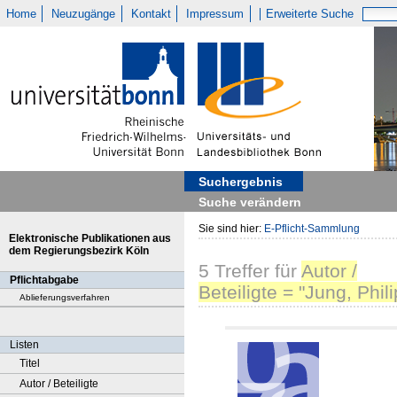
Home
Neuzugänge
Kontakt
Impressum
Erweiterte Suche
Suchergebnis
Suche verändern
Sie sind hier:
E-Pflicht-Sammlung
Elektronische Publikationen aus
dem Regierungsbezirk Köln
5
Treffer
für
Autor /
Pflichtabgabe
Beteiligte = "Jung, Phili
Ablieferungsverfahren
Listen
Titel
Autor / Beteiligte