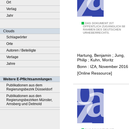
Ort
Verlag
Jahr
E
DAS DOKUMENT IST
ÖFFENTLICH ZUGÄNGLICH IM
RAHMEN DES DEUTSCHEN
t
Clouds
URHEBERRECHTS.
i
Schlagwörter
o
Orte
p
Autoren / Beteiligte
Hartung, Benjamin
;
Jung,
a
Verlage
Philip
;
Kuhn, Moritz
t
Jahre
Bonn : IZA, November 2016
h
[Online Ressource]
o
Weitere E-Pflichtsammlungen
l
Publikationen aus dem
Regierungsbezirk Düsseldorf
o
Publikationen aus den
g
Regierungsbezirken Münster,
y
Arnsberg und Detmold
o
f
E