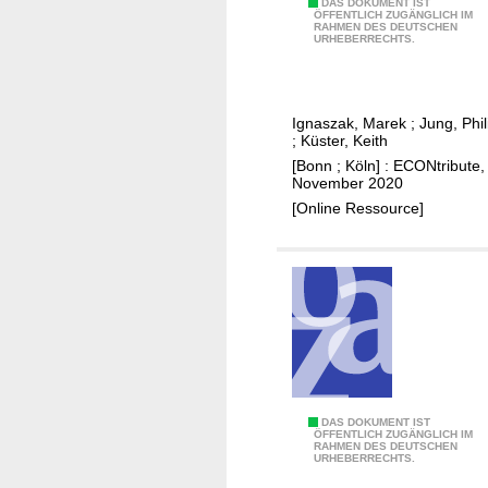
u
F
DAS DOKUMENT IST
ÖFFENTLICH ZUGÄNGLICH IM
r
RAHMEN DES DEUTSCHEN
e
URHEBERRECHTS.
o
d
p
e
e
r
Ignaszak, Marek
;
Jung, Phil
'
a
;
Küster, Keith
s
l
[Bonn ; Köln] : ECONtribute,
s
u
November 2020
i
n
[Online Ressource]
c
e
k
m
m
p
a
l
n
o
:
y
w
m
o
e
F
DAS DOKUMENT IST
r
n
ÖFFENTLICH ZUGÄNGLICH IM
RAHMEN DES DEUTSCHEN
e
k
t
URHEBERRECHTS.
d
e
r