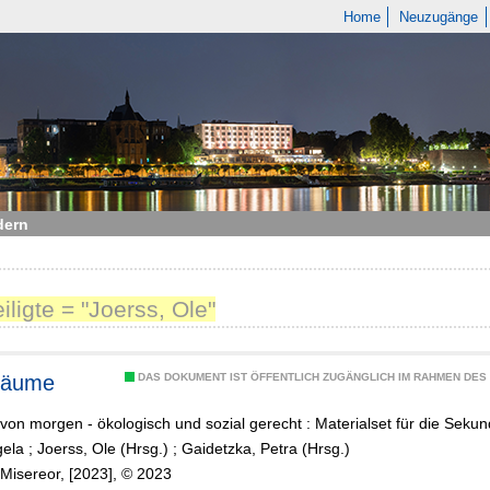
Home
Neuzugänge
dern
iligte = "Joerss, Ole"
räume
DAS DOKUMENT IST ÖFFENTLICH ZUGÄNGLICH IM RAHMEN DE
 von morgen - ökologisch und sozial gerecht : Materialset für die Sekund
gela
;
Joerss, Ole (Hrsg.)
;
Gaidetzka, Petra (Hrsg.)
Misereor, [2023], © 2023