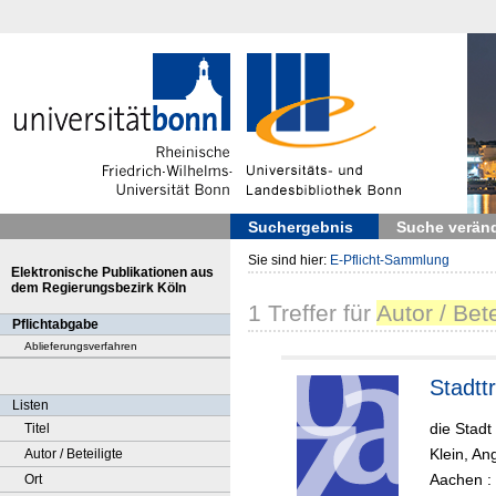
Suchergebnis
Suche verän
Sie sind hier:
E-Pflicht-Sammlung
Elektronische Publikationen aus
dem Regierungsbezirk Köln
1
Treffer
für
Autor / Bete
Pflichtabgabe
Ablieferungsverfahren
Stadtt
Listen
die Stadt
Titel
Klein, An
Autor / Beteiligte
Aachen : 
Ort