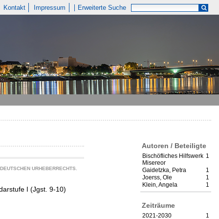
Kontakt
Impressum
Erweiterte Suche
Autoren / Beteiligte
Bischöfliches Hilfswerk
1
Misereor
S DEUTSCHEN URHEBERRECHTS.
Gaidetzka, Petra
1
Joerss, Ole
1
Klein, Angela
1
arstufe I (Jgst. 9-10)
Zeiträume
2021-2030
1