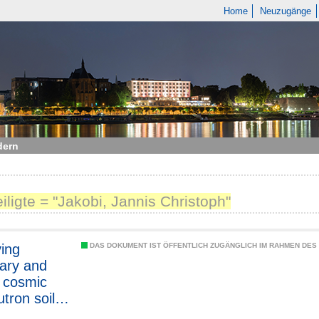
Home
Neuzugänge
dern
eiligte = "Jakobi, Jannis Christoph"
ing
DAS DOKUMENT IST ÖFFENTLICH ZUGÄNGLICH IM RAHMEN DE
nary and
 cosmic
tron soil
re