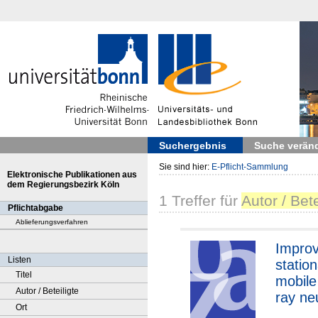
Suchergebnis
Suche verän
Sie sind hier:
E-Pflicht-Sammlung
Elektronische Publikationen aus
dem Regierungsbezirk Köln
1
Treffer
für
Autor / Bet
Pflichtabgabe
Ablieferungsverfahren
Improv
Listen
statio
Titel
mobile
Autor / Beteiligte
ray neu
Ort
moistu