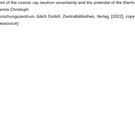
t of the cosmic ray neutron uncertainty and the potential of the therm
rements
annis Christoph
Forschungszentrum Jülich GmbH, Zentralbibliothek, Verlag, [2022], copy
Ressource]