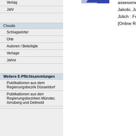
assessmen
Verlag
measu
Jakobi, J
Jahr
Jülich : 
[Online 
Clouds
Schlagwörter
Orte
Autoren / Beteiligte
Verlage
Jahre
Weitere E-Pflichtsammlungen
Publikationen aus dem
Regierungsbezirk Düsseldorf
Publikationen aus den
Regierungsbezirken Münster,
Arnsberg und Detmold