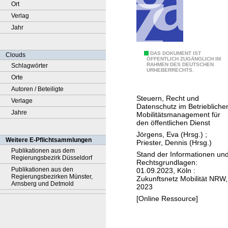
Ort
Verlag
Jahr
F
DAS DOKUMENT IST
Clouds
ÖFFENTLICH ZUGÄNGLICH IM
RAHMEN DES DEUTSCHEN
Schlagwörter
A
URHEBERRECHTS.
Orte
Q
Autoren / Beteiligte
Steuern, Recht und
Verlage
Datenschutz im Betriebliche
Jahre
Mobilitätsmanagement für
den öffentlichen Dienst
Jörgens, Eva (Hrsg.)
;
Weitere E-Pflichtsammlungen
Priester, Dennis (Hrsg.)
Publikationen aus dem
Stand der Informationen un
Regierungsbezirk Düsseldorf
Rechtsgrundlagen:
Publikationen aus den
01.09.2023, Köln :
Regierungsbezirken Münster,
Zukunftsnetz Mobilität NRW,
Arnsberg und Detmold
2023
[Online Ressource]