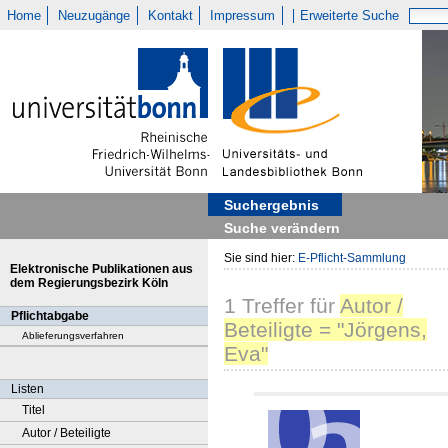
Home
Neuzugänge
Kontakt
Impressum
Erweiterte Suche
Suchergebnis
Suche verändern
Sie sind hier:
E-Pflicht-Sammlung
Elektronische Publikationen aus
dem Regierungsbezirk Köln
1
Treffer
für
Autor /
Pflichtabgabe
Beteiligte = "Jörgens,
Ablieferungsverfahren
Eva"
Listen
Titel
Autor / Beteiligte