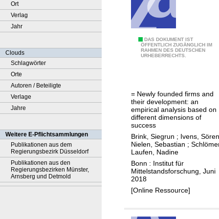
Ort
Verlag
Jahr
N
DAS DOKUMENT IST
ÖFFENTLICH ZUGÄNGLICH IM
RAHMEN DES DEUTSCHEN
e
Clouds
URHEBERRECHTS.
u
Schlagwörter
g
Orte
e
Autoren / Beteiligte
= Newly founded firms and
g
Verlage
their development: an
r
Jahre
empirical analysis based on
different dimensions of
ü
success
n
Weitere E-Pflichtsammlungen
Brink, Siegrun
;
Ivens, Söre
d
Nielen, Sebastian
;
Schlöme
Publikationen aus dem
Laufen, Nadine
Regierungsbezirk Düsseldorf
e
Bonn : Institut für
Publikationen aus den
t
Regierungsbezirken Münster,
Mittelstandsforschung, Juni
e
Arnsberg und Detmold
2018
U
[Online Ressource]
n
t