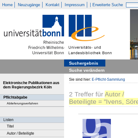
Home
Neuzugänge
Kontakt
Impressum
Erweiterte Suche
Suchergebnis
Suche verändern
Sie sind hier:
E-Pflicht-Sammlung
Elektronische Publikationen aus
dem Regierungsbezirk Köln
2
Treffer
für
Autor /
Pflichtabgabe
Beteiligte = "Ivens, Sör
Ablieferungsverfahren
Listen
Titel
Autor / Beteiligte