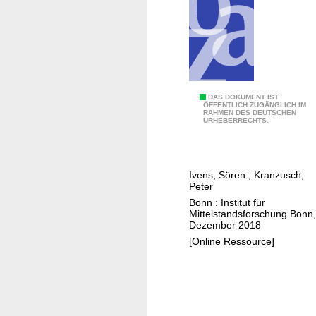
e
r
n
e
h
m
S
DAS DOKUMENT IST
e
ÖFFENTLICH ZUGÄNGLICH IM
RAHMEN DES DEUTSCHEN
u
n
URHEBERRECHTS.
b
u
s
n
a
d
Ivens, Sören
;
Kranzusch,
h
i
Peter
a
h
Bonn : Institut für
r
r
Mittelstandsforschung Bonn,
Dezember 2018
a
e
[Online Ressource]
-
E
A
n
f
t
r
w
i
i