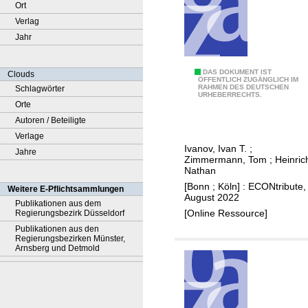
Ort
Verlag
Jahr
L
DAS DOKUMENT IST
Clouds
ÖFFENTLICH ZUGÄNGLICH IM
RAHMEN DES DEUTSCHEN
Schlagwörter
i
URHEBERRECHTS.
Orte
m
Autoren / Beteiligte
i
Verlage
t
Ivanov, Ivan T.
;
Jahre
s
Zimmermann, Tom
;
Heinric
o
Nathan
f
[Bonn ; Köln] : ECONtribute,
Weitere E-Pflichtsammlungen
August 2022
d
Publikationen aus dem
[Online Ressource]
Regierungsbezirk Düsseldorf
i
Publikationen aus den
s
Regierungsbezirken Münster,
c
Arnsberg und Detmold
l
o
s