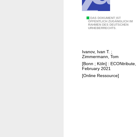
u
r
e
T
DAS DOKUMENT IST
ÖFFENTLICH ZUGÄNGLICH IM
r
RAHMEN DES DEUTSCHEN
h
URHEBERRECHTS.
e
e
g
"
u
p
l
Ivanov, Ivan T.
;
r
Zimmermann, Tom
a
i
[Bonn ; Köln] : ECONtribute,
t
v
February 2021
i
a
[Online Ressource]
o
t
n
i
i
z
n
a
t
t
h
i
e
o
m
n
u