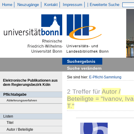
Home
Neuzugänge
Kontakt
Impressum
Erweiterte Suche
Suchergebnis
Suche verändern
Sie sind hier:
E-Pflicht-Sammlung
Elektronische Publikationen aus
dem Regierungsbezirk Köln
2
Treffer
für
Autor /
Pflichtabgabe
Beteiligte = "Ivanov, Iv
Ablieferungsverfahren
T."
Listen
Titel
Autor / Beteiligte