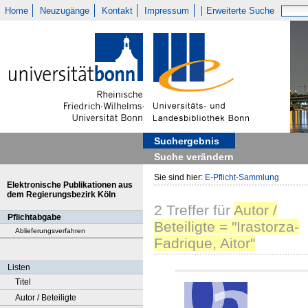
Home
Neuzugänge
Kontakt
Impressum
Erweiterte Suche
Suchergebnis
Suche verändern
Sie sind hier:
E-Pflicht-Sammlung
Elektronische Publikationen aus
dem Regierungsbezirk Köln
2
Treffer
für
Autor /
Pflichtabgabe
Beteiligte = "Irastorza-
Ablieferungsverfahren
Fadrique, Aitor"
Listen
Titel
Autor / Beteiligte