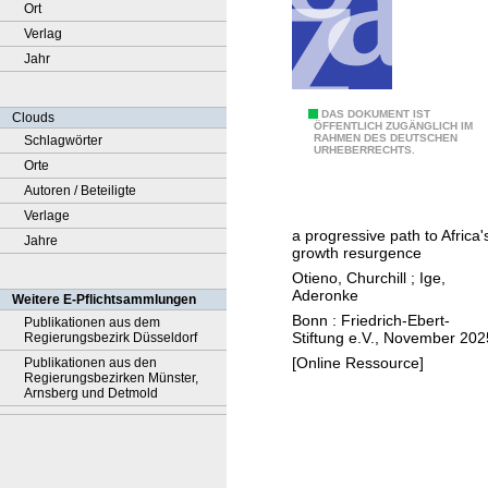
Ort
Verlag
Jahr
B
DAS DOKUMENT IST
Clouds
ÖFFENTLICH ZUGÄNGLICH IM
RAHMEN DES DEUTSCHEN
Schlagwörter
e
URHEBERRECHTS.
Orte
y
Autoren / Beteiligte
o
Verlage
n
a progressive path to Africa'
Jahre
d
growth resurgence
a
Otieno, Churchill
;
Ige,
i
Aderonke
Weitere E-Pflichtsammlungen
d
Bonn : Friedrich-Ebert-
Publikationen aus dem
Stiftung e.V., November 202
Regierungsbezirk Düsseldorf
a
[Online Ressource]
Publikationen aus den
n
Regierungsbezirken Münster,
d
Arnsberg und Detmold
f
e
a