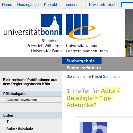
Home
Neuzugänge
Kontakt
Impressum
Erweiterte Suche
Suchergebnis
Suche verändern
Sie sind hier:
E-Pflicht-Sammlung
Elektronische Publikationen aus
dem Regierungsbezirk Köln
1
Treffer
für
Autor /
Pflichtabgabe
Beteiligte = "Ige,
Ablieferungsverfahren
Aderonke"
Listen
Titel
Autor / Beteiligte