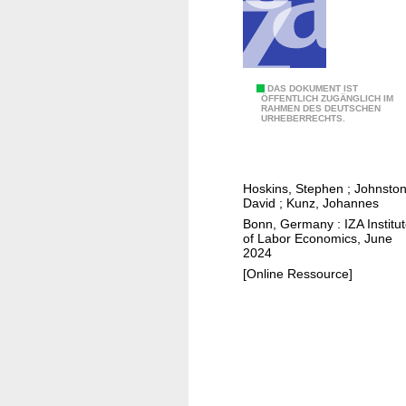
t
h
e
p
e
T
DAS DOKUMENT IST
ÖFFENTLICH ZUGÄNGLICH IM
r
RAHMEN DES DEUTSCHEN
h
URHEBERRECHTS.
s
e
i
i
s
m
Hoskins, Stephen
;
Johnston
t
p
David
;
Kunz, Johannes
e
o
Bonn, Germany : IZA Institu
n
r
of Labor Economics, June
2024
c
t
[Online Ressource]
e
a
o
n
f
c
h
e
e
o
a
f
l
s