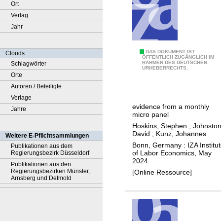
Ort
Verlag
Jahr
H
DAS DOKUMENT IST
Clouds
ÖFFENTLICH ZUGÄNGLICH IM
RAHMEN DES DEUTSCHEN
Schlagwörter
e
URHEBERRECHTS.
Orte
t
Autoren / Beteiligte
e
Verlage
r
evidence from a monthly
Jahre
o
micro panel
g
Hoskins, Stephen
;
Johnston
e
David
;
Kunz, Johannes
Weitere E-Pflichtsammlungen
n
Bonn, Germany : IZA Institu
Publikationen aus dem
of Labor Economics, May
Regierungsbezirk Düsseldorf
e
2024
Publikationen aus den
i
Regierungsbezirken Münster,
[Online Ressource]
t
Arnsberg und Detmold
y
i
n