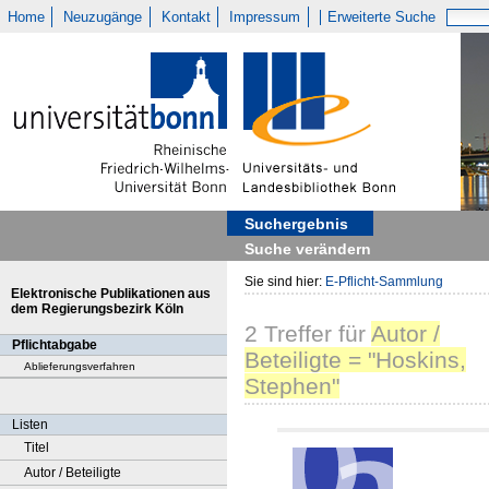
Home
Neuzugänge
Kontakt
Impressum
Erweiterte Suche
Suchergebnis
Suche verändern
Sie sind hier:
E-Pflicht-Sammlung
Elektronische Publikationen aus
dem Regierungsbezirk Köln
2
Treffer
für
Autor /
Pflichtabgabe
Beteiligte = "Hoskins,
Ablieferungsverfahren
Stephen"
Listen
Titel
Autor / Beteiligte