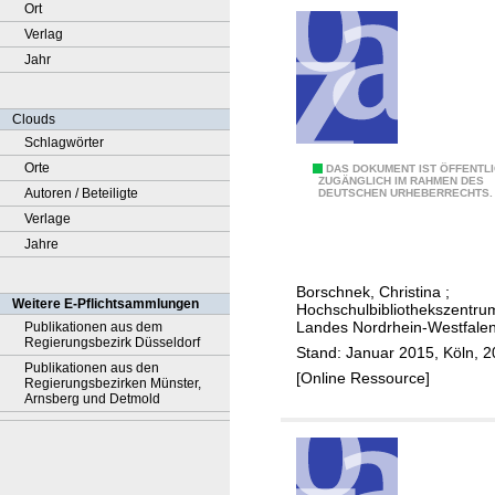
Ort
Verlag
Jahr
Clouds
Schlagwörter
Orte
D
DAS DOKUMENT IST ÖFFENTL
ZUGÄNGLICH IM RAHMEN DES
Autoren / Beteiligte
DEUTSCHEN URHEBERRECHTS.
a
Verlage
s
Jahre
B
i
Borschnek, Christina
;
b
Weitere E-Pflichtsammlungen
Hochschulbibliothekszentru
l
Landes Nordrhein-Westfalen
Publikationen aus dem
Regierungsbezirk Düsseldorf
i
Stand: Januar 2015, Köln, 
Publikationen aus den
o
[Online Ressource]
Regierungsbezirken Münster,
Arnsberg und Detmold
t
h
e
k