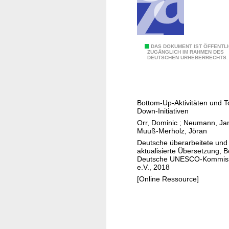
s
m
a
n
O
DAS DOKUMENT IST ÖFFENTL
a
ZUGÄNGLICH IM RAHMEN DES
DEUTSCHEN URHEBERRECHTS.
E
g
R
e
i
m
n
e
Bottom-Up-Aktivitäten und T
D
n
Down-Initiativen
e
t
Orr, Dominic
;
Neumann, Ja
u
Muuß-Merholz, Jöran
s
t
Deutsche überarbeitete und
y
aktualisierte Übersetzung, B
s
s
Deutsche UNESCO-Kommis
c
e.V., 2018
t
h
[Online Ressource]
e
l
m
a
K
n
u
d
a