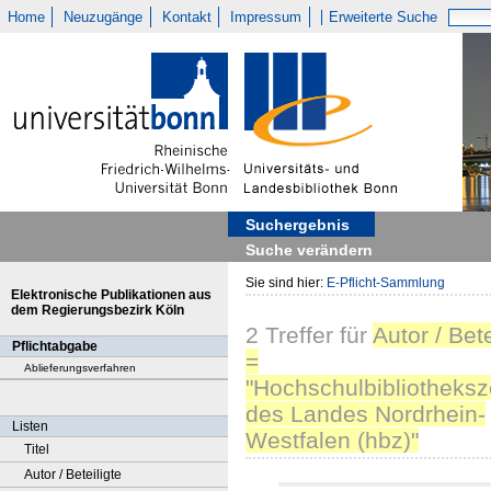
Home
Neuzugänge
Kontakt
Impressum
Erweiterte Suche
Suchergebnis
Suche verändern
Sie sind hier:
E-Pflicht-Sammlung
Elektronische Publikationen aus
dem Regierungsbezirk Köln
2
Treffer
für
Autor / Bete
Pflichtabgabe
=
Ablieferungsverfahren
"Hochschulbibliotheks
des Landes Nordrhein-
Listen
Westfalen (hbz)"
Titel
Autor / Beteiligte